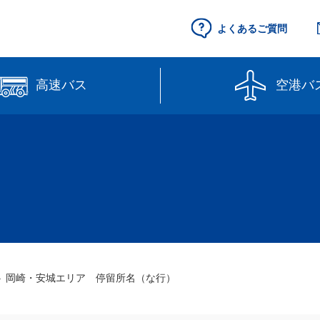
よくあるご質問
高速バス
空港バ
空港セントレア行
県営名古屋空港
（予約制）
路線図
高速バス（予約
線】
【直行路線】
のりば案内
岡崎・安城エリア 停留所名（な行）