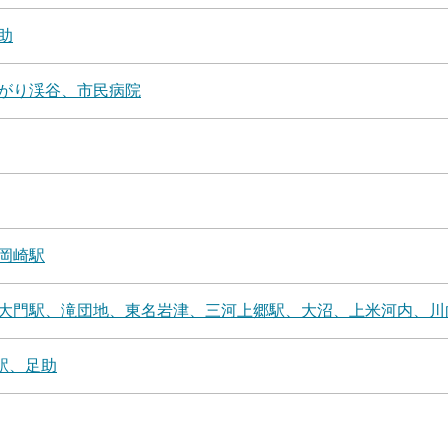
助
がり渓谷、市民病院
岡崎駅
大門駅、滝団地、東名岩津、三河上郷駅、大沼、上米河内、川
駅、足助