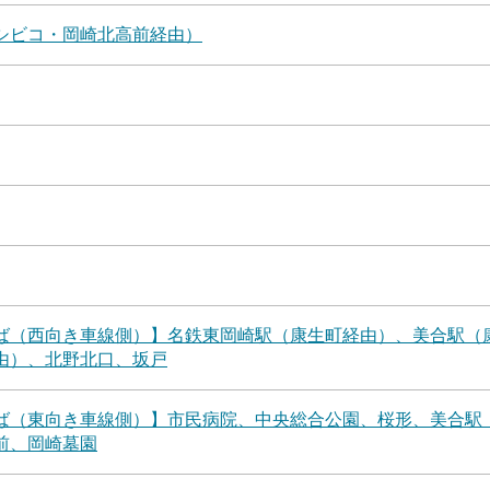
シビコ・岡崎北高前経由）
ば（西向き車線側）】名鉄東岡崎駅（康生町経由）、美合駅（
由）、北野北口、坂戸
ば（東向き車線側）】市民病院、中央総合公園、桜形、美合駅
前、岡崎墓園