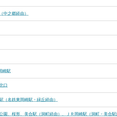
（中之郷経由）
岡崎駅
北口
駅（名鉄東岡崎駅・緑丘経由）
公園、桜形、美合駅（洞町経由）、ＪＲ岡崎駅（洞町・美合駅