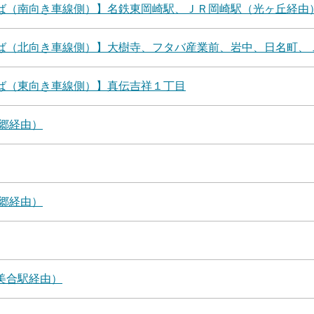
ば（南向き車線側）】名鉄東岡崎駅、ＪＲ岡崎駅（光ヶ丘経由
ば（北向き車線側）】大樹寺、フタバ産業前、岩中、日名町、
ば（東向き車線側）】真伝吉祥１丁目
郷経由）
郷経由）
美合駅経由）