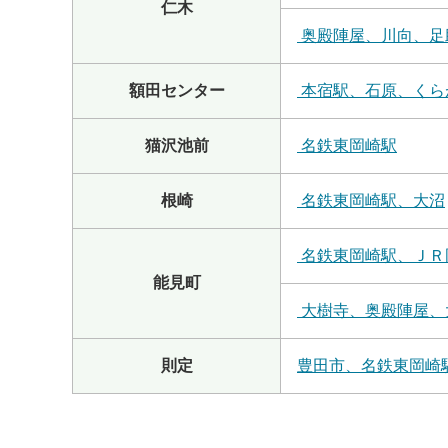
仁木
奥殿陣屋、川向、足
額田センター
本宿駅、石原、くら
猫沢池前
名鉄東岡崎駅
根崎
名鉄東岡崎駅、大沼
名鉄東岡崎駅、ＪＲ
能見町
大樹寺、奥殿陣屋、
則定
豊田市、名鉄東岡崎