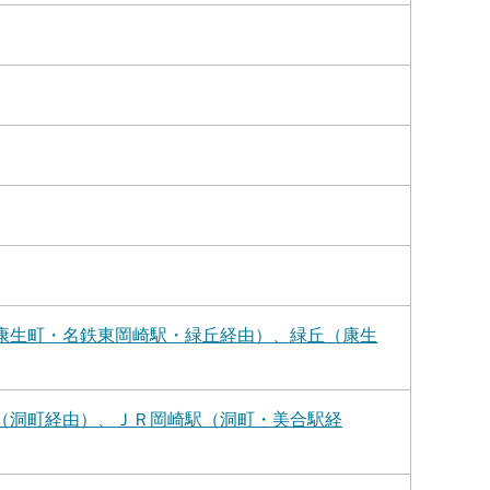
康生町・名鉄東岡崎駅・緑丘経由）、緑丘（康生
（洞町経由）、ＪＲ岡崎駅（洞町・美合駅経