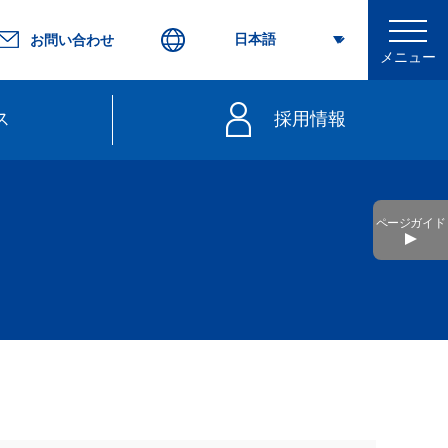
お問い合わせ
メニュー
ス
採用情報
行
ページガイド
不要）
きっぷ
web延着証明書