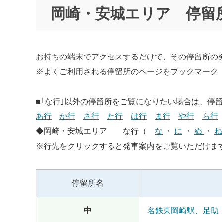
岡崎・安城エリア 停留
お持ちの端末でアクセスするだけで、その停留所の
※よくご利用される停留所のページをブックマーク
■｢な行｣以外の停留所をご覧になりたい場合は、停
あ行
か行
さ行
た行
は行
ま行
や行
ら行
◆岡崎・安城エリア な行（
な
・
に
・
ぬ
・
ね
※行先をクリックすると発車案内をご覧いただけま
停留所名
中
名鉄東岡崎駅、足助