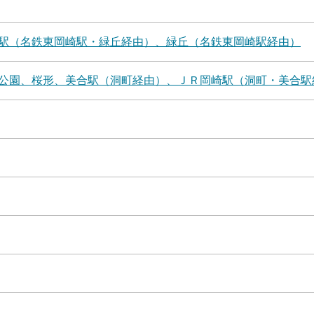
駅（名鉄東岡崎駅・緑丘経由）、緑丘（名鉄東岡崎駅経由）
公園、桜形、美合駅（洞町経由）、ＪＲ岡崎駅（洞町・美合駅