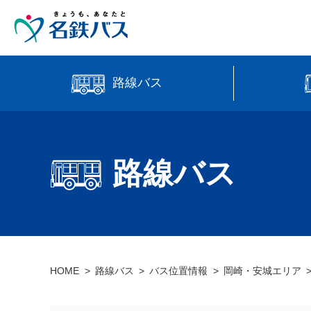
路線バス
中部国際
時刻・運賃検索
高速バス
路線バス
【直行路
バス位置情報
HOME
路線バス
バス位置情報
岡崎・安城エリア
manaca
営業所案内