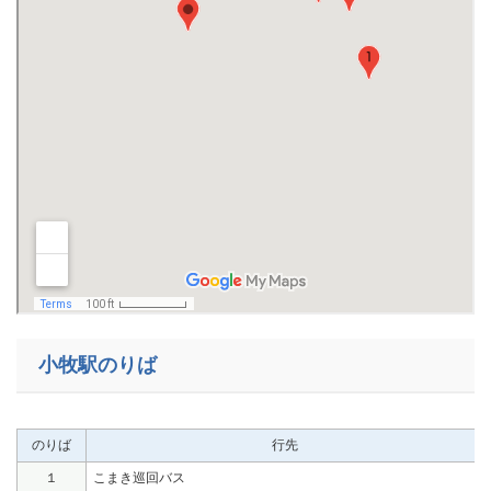
小牧駅のりば
のりば
行先
１
こまき巡回バス