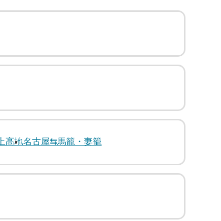
上高地
名古屋⇆馬籠・妻籠