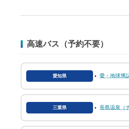
高速バス（予約不要）
愛・地球博
愛知県
長島温泉（
三重県