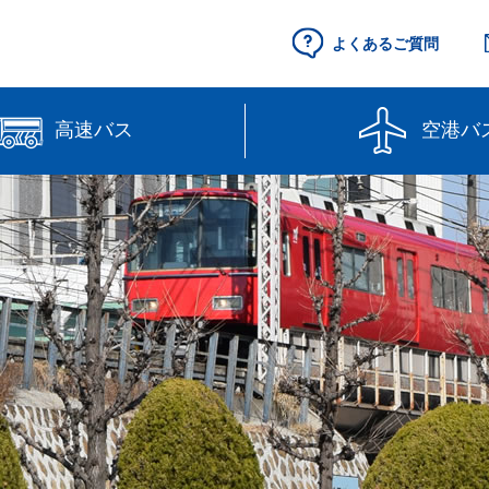
よくあるご質問
高速バス
空港バ
空港セントレア行
県営名古屋空港
（予約制）
路線図
高速バス（予約
線】
【直行路線】
のりば案内