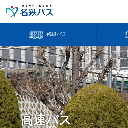
路線バス
中部国際
時刻・運賃検索
高速バス
【直行路
バス位置情報
高速バス
manaca
営業所案内