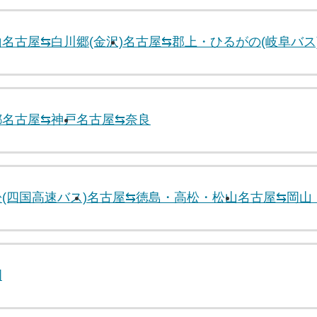
山
名古屋⇆白川郷(金沢)
名古屋⇆郡上・ひるがの(岐阜バス
都
名古屋⇆神戸
名古屋⇆奈良
(四国高速バス)
名古屋⇆徳島・高松・松山
名古屋⇆岡山
岡