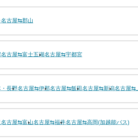
台
名古屋⇆郡山
宿
名古屋⇆富士五湖
名古屋⇆宇都宮
本・長野
名古屋⇆伊那
名古屋⇆飯田
名古屋⇆新潟
名古屋⇆
沢
名古屋⇆富山
名古屋⇆福井
名古屋⇆高岡(加越能バス)