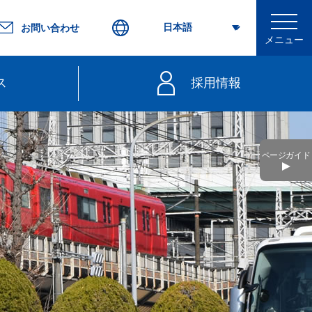
お問い合わせ
メニュー
ス
採用情報
行
ページガイド
不要）
きっぷ
web延着証明書