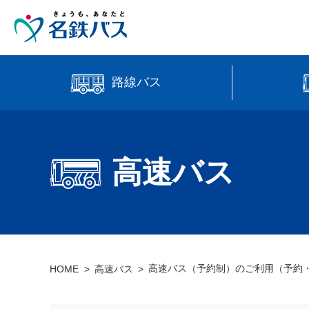
路線バス
中部国際
時刻・運賃検索
高速バス
高速バス
【直行路
バス位置情報
高速バス（予約制）のご利用（予約
HOME
高速バス
manaca
営業所案内