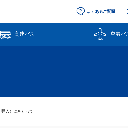
よくあるご質問
高速バス
空港バ
空港セントレア行
県営名古屋空港
（予約制）
路線図
高速バス（予約
線】
【直行路線】
のりば案内
・購入）にあたって