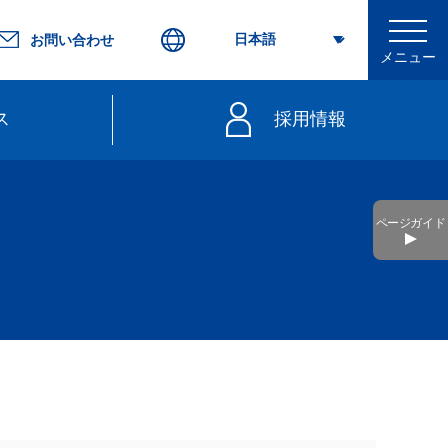
お問い合わせ
メニュー
ス
採用情報
行
ページガイド
不要）
きっぷ
web延着証明書