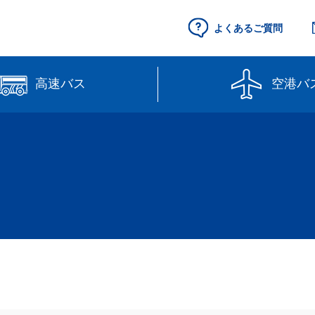
よくあるご質問
高速バス
空港バ
空港セントレア行
県営名古屋空港
（予約制）
路線図
高速バス（予約
線】
【直行路線】
のりば案内