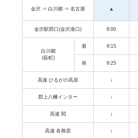
金沢 ⇒ 白川郷 ⇒ 名古屋
▲
金沢駅西口(金沢港口)
8:00
着
9:15
白川郷
(荻町)
発
9:25
高速 ひるがの高原
↓
郡上八幡インター
↓
高速 関
↓
高速 各務原
↓