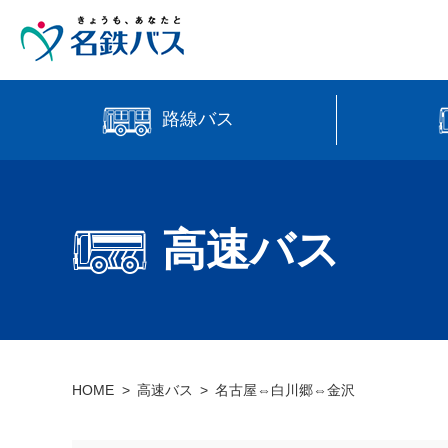
路線バス
中部国際
時刻・運賃検索
高速バス
高速バス
【直行路
バス位置情報
HOME
高速バス
名古屋⇔白川郷⇔金沢
manaca
営業所案内