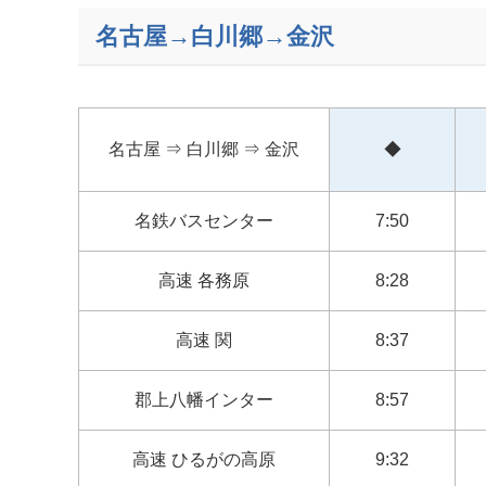
名古屋→白川郷→金沢
名古屋 ⇒ 白川郷 ⇒ 金沢
◆
名鉄バスセンター
7:50
高速 各務原
8:28
高速 関
8:37
郡上八幡インター
8:57
高速 ひるがの高原
9:32