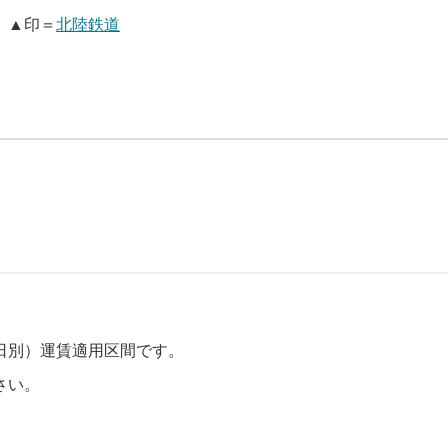
、▲印＝
北陸鉄道
日別）運賃適用区間です。
さい。