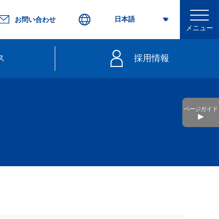
お問い合わせ
メニュー
ス
採用情報
行
ページガイド
不要）
きっぷ
web延着証明書