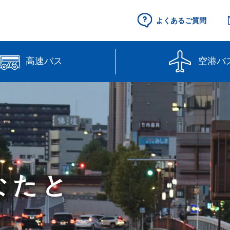
よくあるご質問
高速バス
空港バ
空港セントレア行
県営名古屋空港
（予約制）
路線図
高速バス（予約
線】
【直行路線】
のりば案内
なたと