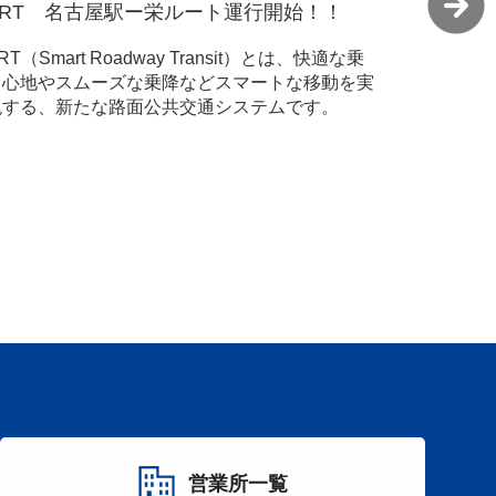
倉敷美観地区まち歩ききっぷのご案内
ナガシマ
岡山・倉敷を満喫するなら、おトクなまち歩きき
名鉄バス
っぷが便利！詳しくはこちら
ト！ ナ
販売中。
営業所一覧