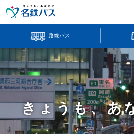
路線バス
中部国際
時刻・運賃検索
高速バス
【直行路
バス位置情報
きょうも、あ
manaca
営業所案内