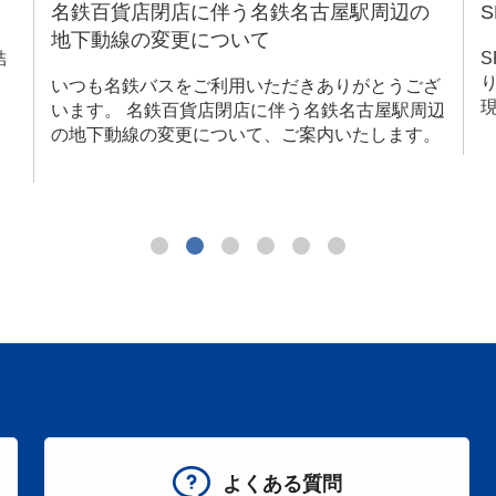
SRT 名古屋駅ー栄ルート運行開始！！
SRT（Smart Roadway Transit）とは、快適な乗
り心地やスムーズな乗降などスマートな移動を実
ざ
現する、新たな路面公共交通システムです。
辺
。
よくある質問