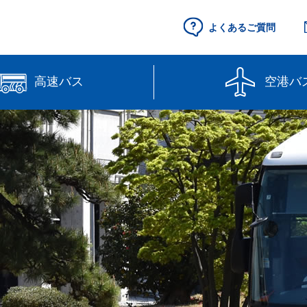
よくあるご質問
高速バス
空港バ
空港セントレア行
県営名古屋空港
（予約制）
路線図
高速バス（予約
線】
【直行路線】
のりば案内