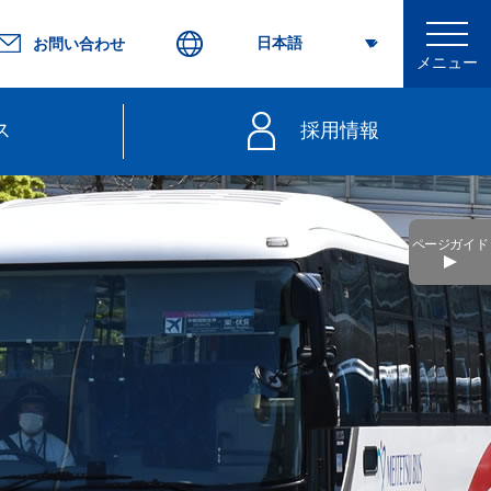
お問い合わせ
メニュー
ス
採用情報
行
ページガイド
不要）
きっぷ
web延着証明書