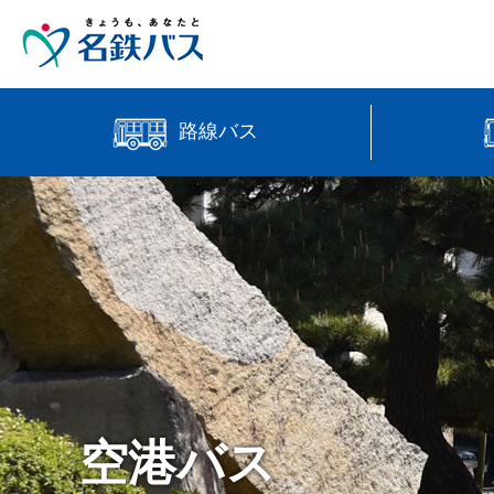
路線バス
中部国際
時刻・運賃検索
高速バス
【直行路
バス位置情報
空港バス
manaca
営業所案内