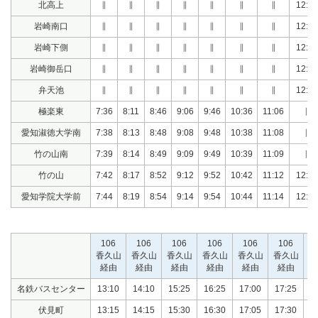
北高上
∥
∥
∥
∥
∥
∥
∥
12:05
岩崎南口
∥
∥
∥
∥
∥
∥
∥
12:06
岩崎下側
∥
∥
∥
∥
∥
∥
∥
12:07
岩崎御岳口
∥
∥
∥
∥
∥
∥
∥
12:08
弁天池
∥
∥
∥
∥
∥
∥
∥
12:10
極楽東
7:36
8:11
8:46
9:06
9:46
10:36
11:06
∥
愛知淑徳大学南
7:38
8:13
8:48
9:08
9:48
10:38
11:08
∥
竹の山南
7:39
8:14
8:49
9:09
9:49
10:39
11:09
∥
竹の山
7:42
8:17
8:52
9:12
9:52
10:42
11:12
12:12
愛知学院大学前
7:44
8:19
8:54
9:14
9:54
10:44
11:14
12:14
106
106
106
106
106
106
香久山
香久山
香久山
香久山
香久山
香久山
香
経由
経由
経由
経由
経由
経由
名鉄バスセンター
13:10
14:10
15:25
16:25
17:00
17:25
1
伏見町
13:15
14:15
15:30
16:30
17:05
17:30
1