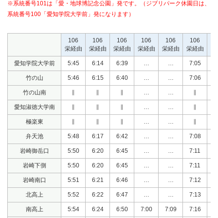
※系統番号101は「愛・地球博記念公園」発です。（ジブリパーク休園日は、
系統番号100「愛知学院大学前」発になります）
106
106
106
106
106
106
1
栄経由
栄経由
栄経由
栄経由
栄経由
栄経由
栄
愛知学院大学前
5:45
6:14
6:39
…
…
7:05
竹の山
5:46
6:15
6:40
…
…
7:06
竹の山南
∥
∥
∥
…
…
∥
愛知淑徳大学南
∥
∥
∥
…
…
∥
極楽東
∥
∥
∥
…
…
∥
弁天池
5:48
6:17
6:42
…
…
7:08
岩崎御岳口
5:50
6:20
6:45
…
…
7:11
岩崎下側
5:50
6:20
6:45
…
…
7:11
岩崎南口
5:51
6:21
6:46
…
…
7:12
北高上
5:52
6:22
6:47
…
…
7:13
南高上
5:54
6:24
6:50
7:00
7:09
7:16
7