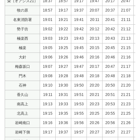
栄（オアシス21）
18:37
18:57
19:17
19:47
20:17
20:47
2
牧の原
18:57
19:17
19:37
20:07
20:37
21:07
2
名東消防署
19:01
19:21
19:41
20:11
20:41
21:11
2
勢子坊
19:02
19:22
19:42
20:12
20:42
21:12
2
極楽西
19:03
19:23
19:43
20:13
20:43
21:13
2
極楽
19:05
19:25
19:45
20:15
20:45
21:15
2
大針
19:06
19:26
19:46
20:16
20:46
21:16
2
梅森坂口
19:07
19:27
19:47
20:17
20:47
21:17
2
門木
19:08
19:28
19:48
20:18
20:48
21:18
2
石神
19:10
19:30
19:50
20:20
20:50
21:20
2
香久山
19:11
19:31
19:51
20:21
20:51
21:21
2
南高上
19:13
19:33
19:53
20:23
20:53
21:23
2
北高上
19:15
19:35
19:55
20:25
20:55
21:25
2
岩崎南口
19:16
19:36
19:56
20:26
20:56
21:26
2
岩崎下側
19:17
19:37
19:57
20:27
20:57
21:27
2