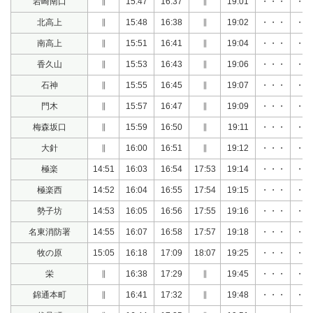
岩崎南口
∥
15:47
16:37
∥
19:01
・・・
・・
北高上
∥
15:48
16:38
∥
19:02
・・・
・・
南高上
∥
15:51
16:41
∥
19:04
・・・
・・
香久山
∥
15:53
16:43
∥
19:06
・・・
・・
石神
∥
15:55
16:45
∥
19:07
・・・
・・
門木
∥
15:57
16:47
∥
19:09
・・・
・・
梅森坂口
∥
15:59
16:50
∥
19:11
・・・
・・
大針
∥
16:00
16:51
∥
19:12
・・・
・・
極楽
14:51
16:03
16:54
17:53
19:14
・・・
・・
極楽西
14:52
16:04
16:55
17:54
19:15
・・・
・・
勢子坊
14:53
16:05
16:56
17:55
19:16
・・・
・・
名東消防署
14:55
16:07
16:58
17:57
19:18
・・・
・・
牧の原
15:05
16:18
17:09
18:07
19:25
・・・
・・
栄
∥
16:38
17:29
∥
19:45
・・・
・・
錦通本町
∥
16:41
17:32
∥
19:48
・・・
・・