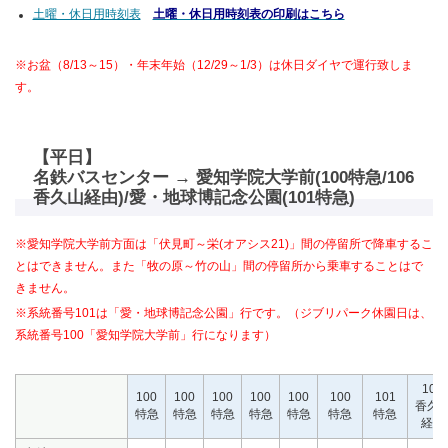
土曜・休日用時刻表
土曜・休日用時刻表の印刷はこちら
※お盆（8/13～15）・年末年始（12/29～1/3）は休日ダイヤで運行致しま
す。
【平日】
名鉄バスセンター → 愛知学院大学前(100特急/106
香久山経由)/愛・地球博記念公園(101特急)
※愛知学院大学前方面は「伏見町～栄(オアシス21)」間の停留所で降車するこ
とはできません。また「牧の原～竹の山」間の停留所から乗車することはで
きません。
※系統番号101は「愛・地球博記念公園」行です。（ジブリパーク休園日は、
系統番号100「愛知学院大学前」行になります）
106
100
100
100
100
100
100
101
香久
特急
特急
特急
特急
特急
特急
特急
経由