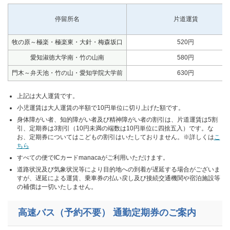
停留所名
片道運賃
牧の原～極楽・極楽東・大針・梅森坂口
520円
愛知淑徳大学南・竹の山南
580円
門木～弁天池・竹の山・愛知学院大学前
630円
上記は大人運賃です。
小児運賃は大人運賃の半額で10円単位に切り上げた額です。
身体障がい者、知的障がい者及び精神障がい者の割引は、片道運賃は5割
引、定期券は3割引（10円未満の端数は10円単位に四捨五入）です。な
お、定期券についてはこどもの割引はいたしておりません。※詳しくは
こ
ちら
すべての便でICカードmanacaがご利用いただけます。
道路状況及び気象状況等により目的地への到着が遅延する場合がございま
すが、遅延による運賃、乗車券の払い戻し及び接続交通機関や宿泊施設等
の補償は一切いたしません。
高速バス（予約不要） 通勤定期券のご案内