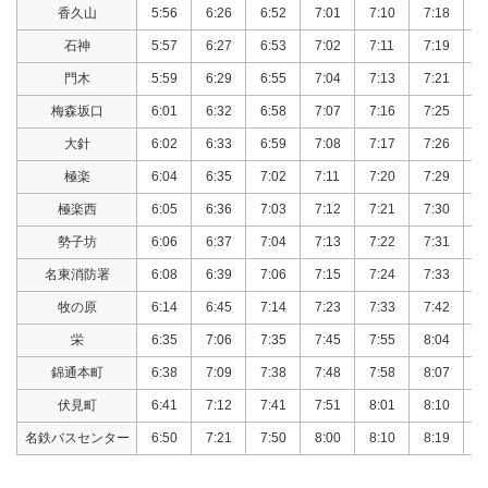
香久山
5:56
6:26
6:52
7:01
7:10
7:18
7
石神
5:57
6:27
6:53
7:02
7:11
7:19
7
門木
5:59
6:29
6:55
7:04
7:13
7:21
7
梅森坂口
6:01
6:32
6:58
7:07
7:16
7:25
7
大針
6:02
6:33
6:59
7:08
7:17
7:26
7
極楽
6:04
6:35
7:02
7:11
7:20
7:29
7
極楽西
6:05
6:36
7:03
7:12
7:21
7:30
7
勢子坊
6:06
6:37
7:04
7:13
7:22
7:31
7
名東消防署
6:08
6:39
7:06
7:15
7:24
7:33
7
牧の原
6:14
6:45
7:14
7:23
7:33
7:42
7
栄
6:35
7:06
7:35
7:45
7:55
8:04
8
錦通本町
6:38
7:09
7:38
7:48
7:58
8:07
8
伏見町
6:41
7:12
7:41
7:51
8:01
8:10
8
名鉄バスセンター
6:50
7:21
7:50
8:00
8:10
8:19
8