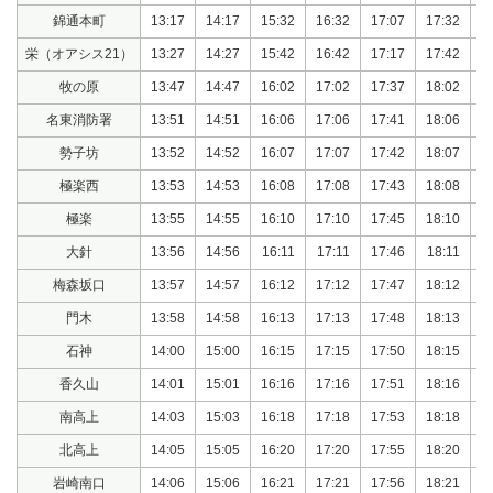
錦通本町
13:17
14:17
15:32
16:32
17:07
17:32
1
栄（オアシス21）
13:27
14:27
15:42
16:42
17:17
17:42
1
牧の原
13:47
14:47
16:02
17:02
17:37
18:02
1
名東消防署
13:51
14:51
16:06
17:06
17:41
18:06
1
勢子坊
13:52
14:52
16:07
17:07
17:42
18:07
1
極楽西
13:53
14:53
16:08
17:08
17:43
18:08
1
極楽
13:55
14:55
16:10
17:10
17:45
18:10
1
大針
13:56
14:56
16:11
17:11
17:46
18:11
1
梅森坂口
13:57
14:57
16:12
17:12
17:47
18:12
1
門木
13:58
14:58
16:13
17:13
17:48
18:13
1
石神
14:00
15:00
16:15
17:15
17:50
18:15
1
香久山
14:01
15:01
16:16
17:16
17:51
18:16
1
南高上
14:03
15:03
16:18
17:18
17:53
18:18
1
北高上
14:05
15:05
16:20
17:20
17:55
18:20
1
岩崎南口
14:06
15:06
16:21
17:21
17:56
18:21
1