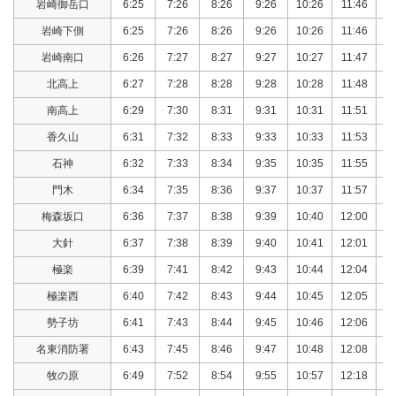
岩崎御岳口
6:25
7:26
8:26
9:26
10:26
11:46
12
岩崎下側
6:25
7:26
8:26
9:26
10:26
11:46
12
岩崎南口
6:26
7:27
8:27
9:27
10:27
11:47
12
北高上
6:27
7:28
8:28
9:28
10:28
11:48
12
南高上
6:29
7:30
8:31
9:31
10:31
11:51
12
香久山
6:31
7:32
8:33
9:33
10:33
11:53
12
石神
6:32
7:33
8:34
9:35
10:35
11:55
12
門木
6:34
7:35
8:36
9:37
10:37
11:57
12
梅森坂口
6:36
7:37
8:38
9:39
10:40
12:00
12
大針
6:37
7:38
8:39
9:40
10:41
12:01
13
極楽
6:39
7:41
8:42
9:43
10:44
12:04
13
極楽西
6:40
7:42
8:43
9:44
10:45
12:05
13
勢子坊
6:41
7:43
8:44
9:45
10:46
12:06
13
名東消防署
6:43
7:45
8:46
9:47
10:48
12:08
13
牧の原
6:49
7:52
8:54
9:55
10:57
12:18
13