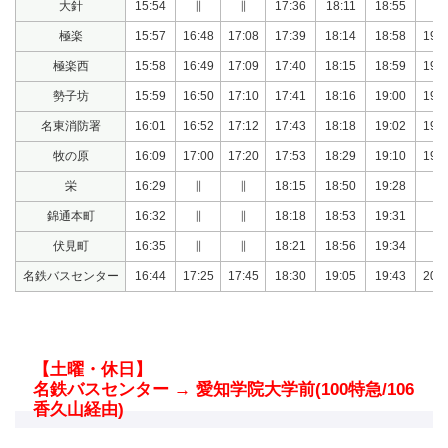
大針
15:54
∥
∥
17:36
18:11
18:55
∥
極楽
15:57
16:48
17:08
17:39
18:14
18:58
19:3
極楽西
15:58
16:49
17:09
17:40
18:15
18:59
19:3
勢子坊
15:59
16:50
17:10
17:41
18:16
19:00
19:3
名東消防署
16:01
16:52
17:12
17:43
18:18
19:02
19:3
牧の原
16:09
17:00
17:20
17:53
18:29
19:10
19:4
栄
16:29
∥
∥
18:15
18:50
19:28
∥
錦通本町
16:32
∥
∥
18:18
18:53
19:31
∥
伏見町
16:35
∥
∥
18:21
18:56
19:34
∥
名鉄バスセンター
16:44
17:25
17:45
18:30
19:05
19:43
20:0
【土曜・休日】
名鉄バスセンター → 愛知学院大学前(100特急/106
香久山経由)