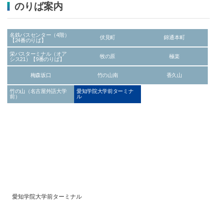
のりば案内
名鉄バスセンター（4階）
伏見町
錦通本町
【24番のりば】
栄バスターミナル（オア
牧の原
極楽
シス21）【9番のりば】
梅森坂口
竹の山南
香久山
竹の山（名古屋外語大学
愛知学院大学前ターミナ
前）
ル
愛知学院大学前ターミナル