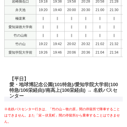
岩崎御岳口
19:18
19:38
19:58
20:28
20:58
21:28
2
弁天池
19:20
19:40
20:00
20:30
21:00
21:30
2
極楽東
∥
∥
∥
∥
∥
∥
愛知淑徳大学南
∥
∥
∥
∥
∥
∥
竹の山南
∥
∥
∥
∥
∥
∥
竹の山
19:22
19:42
20:02
20:32
21:02
21:32
2
愛知学院大学前
19:26
19:46
20:06
20:36
21:04
21:34
2
【平日】
愛・地球博記念公園(101特急)/愛知学院大学前(100
特急/106栄経由)/南高上(106栄経由) → 名鉄バスセ
ンター
※名鉄バスセンター行きは、「竹の山～牧の原」間の停留所で降車すること
はできません。また「栄～伏見町」間の停留所から乗車することはできませ
ん。