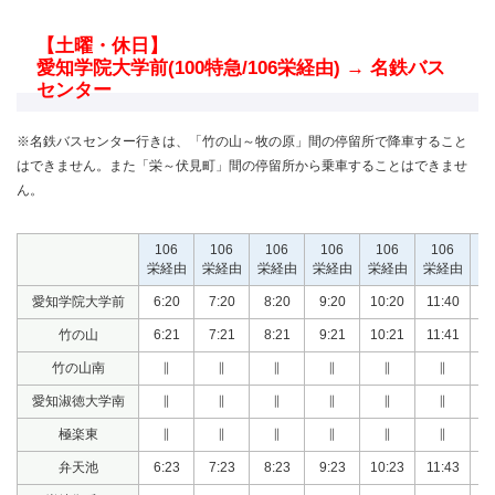
【土曜・休日】
愛知学院大学前(100特急/106栄経由) → 名鉄バス
センター
※名鉄バスセンター行きは、「竹の山～牧の原」間の停留所で降車すること
はできません。また「栄～伏見町」間の停留所から乗車することはできませ
ん。
106
106
106
106
106
106
1
栄経由
栄経由
栄経由
栄経由
栄経由
栄経由
栄
愛知学院大学前
6:20
7:20
8:20
9:20
10:20
11:40
12
竹の山
6:21
7:21
8:21
9:21
10:21
11:41
12
竹の山南
∥
∥
∥
∥
∥
∥
愛知淑徳大学南
∥
∥
∥
∥
∥
∥
極楽東
∥
∥
∥
∥
∥
∥
弁天池
6:23
7:23
8:23
9:23
10:23
11:43
12