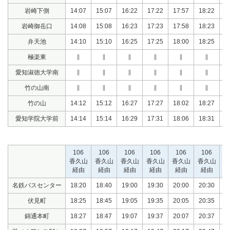
岩崎下側
14:07
15:07
16:22
17:22
17:57
18:22
1
岩崎御岳口
14:08
15:08
16:23
17:23
17:58
18:23
1
弁天池
14:10
15:10
16:25
17:25
18:00
18:25
1
極楽東
∥
∥
∥
∥
∥
∥
愛知淑徳大学南
∥
∥
∥
∥
∥
∥
竹の山南
∥
∥
∥
∥
∥
∥
竹の山
14:12
15:12
16:27
17:27
18:02
18:27
1
愛知学院大学前
14:14
15:14
16:29
17:31
18:06
18:31
1
106
106
106
106
106
106
香久山
香久山
香久山
香久山
香久山
香久山
香
経由
経由
経由
経由
経由
経由
名鉄バスセンター
18:20
18:40
19:00
19:30
20:00
20:30
2
伏見町
18:25
18:45
19:05
19:35
20:05
20:35
2
錦通本町
18:27
18:47
19:07
19:37
20:07
20:37
2