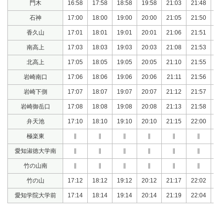
門木
16:58
17:58
18:58
19:58
21:03
21:48
・
石神
17:00
18:00
19:00
20:00
21:05
21:50
・
香久山
17:01
18:01
19:01
20:01
21:06
21:51
・
南高上
17:03
18:03
19:03
20:03
21:08
21:53
・
北高上
17:05
18:05
19:05
20:05
21:10
21:55
・
岩崎南口
17:06
18:06
19:06
20:06
21:11
21:56
・
岩崎下側
17:07
18:07
19:07
20:07
21:12
21:57
・
岩崎御岳口
17:08
18:08
19:08
20:08
21:13
21:58
・
弁天池
17:10
18:10
19:10
20:10
21:15
22:00
・
極楽東
∥
∥
∥
∥
∥
∥
・
愛知淑徳大学南
∥
∥
∥
∥
∥
∥
・
竹の山南
∥
∥
∥
∥
∥
∥
・
竹の山
17:12
18:12
19:12
20:12
21:17
22:02
・
愛知学院大学前
17:14
18:14
19:14
20:14
21:19
22:04
・