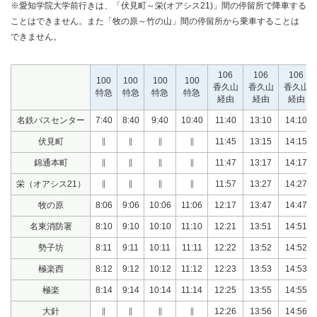
※愛知学院大学前行きは、「伏見町～栄(オアシス21)」間の停留所で降車する
ことはできません。また「牧の原～竹の山」間の停留所から乗車することは
できません。
106
106
106
100
100
100
100
香久山
香久山
香久山
特急
特急
特急
特急
経由
経由
経由
名鉄バスセンター
7:40
8:40
9:40
10:40
11:40
13:10
14:10
伏見町
∥
∥
∥
∥
11:45
13:15
14:15
錦通本町
∥
∥
∥
∥
11:47
13:17
14:17
栄（オアシス21）
∥
∥
∥
∥
11:57
13:27
14:27
牧の原
8:06
9:06
10:06
11:06
12:17
13:47
14:47
名東消防署
8:10
9:10
10:10
11:10
12:21
13:51
14:51
勢子坊
8:11
9:11
10:11
11:11
12:22
13:52
14:52
極楽西
8:12
9:12
10:12
11:12
12:23
13:53
14:53
極楽
8:14
9:14
10:14
11:14
12:25
13:55
14:55
大針
∥
∥
∥
∥
12:26
13:56
14:56