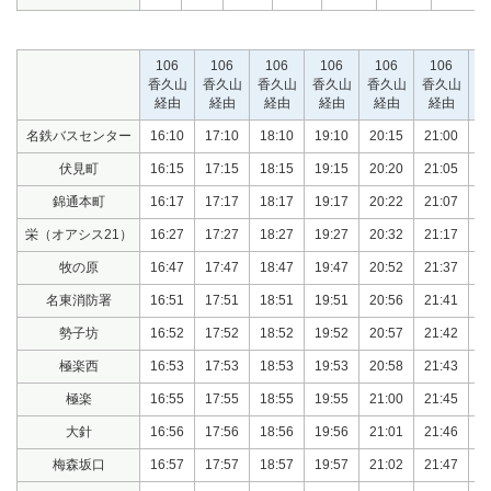
106
106
106
106
106
106
香久山
香久山
香久山
香久山
香久山
香久山
経由
経由
経由
経由
経由
経由
名鉄バスセンター
16:10
17:10
18:10
19:10
20:15
21:00
・
伏見町
16:15
17:15
18:15
19:15
20:20
21:05
・
錦通本町
16:17
17:17
18:17
19:17
20:22
21:07
・
栄（オアシス21）
16:27
17:27
18:27
19:27
20:32
21:17
・
牧の原
16:47
17:47
18:47
19:47
20:52
21:37
・
名東消防署
16:51
17:51
18:51
19:51
20:56
21:41
・
勢子坊
16:52
17:52
18:52
19:52
20:57
21:42
・
極楽西
16:53
17:53
18:53
19:53
20:58
21:43
・
極楽
16:55
17:55
18:55
19:55
21:00
21:45
・
大針
16:56
17:56
18:56
19:56
21:01
21:46
・
梅森坂口
16:57
17:57
18:57
19:57
21:02
21:47
・