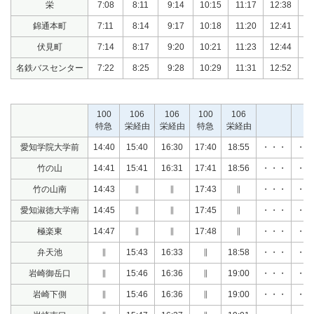
栄
7:08
8:11
9:14
10:15
11:17
12:38
13
錦通本町
7:11
8:14
9:17
10:18
11:20
12:41
13
伏見町
7:14
8:17
9:20
10:21
11:23
12:44
13
名鉄バスセンター
7:22
8:25
9:28
10:29
11:31
12:52
13
100
106
106
100
106
特急
栄経由
栄経由
特急
栄経由
愛知学院大学前
14:40
15:40
16:30
17:40
18:55
・・・
・・
竹の山
14:41
15:41
16:31
17:41
18:56
・・・
・・
竹の山南
14:43
∥
∥
17:43
∥
・・・
・・
愛知淑徳大学南
14:45
∥
∥
17:45
∥
・・・
・・
極楽東
14:47
∥
∥
17:48
∥
・・・
・・
弁天池
∥
15:43
16:33
∥
18:58
・・・
・・
岩崎御岳口
∥
15:46
16:36
∥
19:00
・・・
・・
岩崎下側
∥
15:46
16:36
∥
19:00
・・・
・・