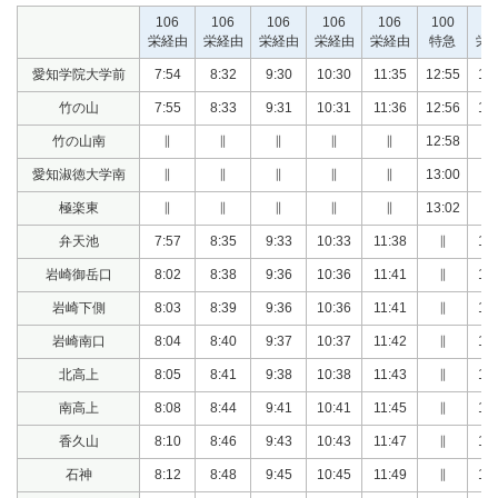
106
106
106
106
106
100
1
栄経由
栄経由
栄経由
栄経由
栄経由
特急
栄
愛知学院大学前
7:54
8:32
9:30
10:30
11:35
12:55
13
竹の山
7:55
8:33
9:31
10:31
11:36
12:56
13
竹の山南
∥
∥
∥
∥
∥
12:58
愛知淑徳大学南
∥
∥
∥
∥
∥
13:00
極楽東
∥
∥
∥
∥
∥
13:02
弁天池
7:57
8:35
9:33
10:33
11:38
∥
13
岩崎御岳口
8:02
8:38
9:36
10:36
11:41
∥
13
岩崎下側
8:03
8:39
9:36
10:36
11:41
∥
13
岩崎南口
8:04
8:40
9:37
10:37
11:42
∥
13
北高上
8:05
8:41
9:38
10:38
11:43
∥
13
南高上
8:08
8:44
9:41
10:41
11:45
∥
14
香久山
8:10
8:46
9:43
10:43
11:47
∥
14
石神
8:12
8:48
9:45
10:45
11:49
∥
14