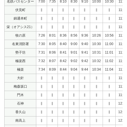
名鉄バスセンター
7:00
7:35
8:10
8:30
9:10
10:00
10:30
11:10
伏見町
∥
∥
∥
∥
∥
∥
∥
11:15
錦通本町
∥
∥
∥
∥
∥
∥
∥
11:17
栄（オアシス21）
∥
∥
∥
∥
∥
∥
∥
11:27
牧の原
7:26
8:01
8:36
8:56
9:36
10:26
10:56
11:47
名東消防署
7:30
8:05
8:40
9:00
9:40
10:30
11:00
11:51
勢子坊
7:31
8:06
8:41
9:01
9:41
10:31
11:01
11:52
極楽西
7:32
8:07
8:42
9:02
9:42
10:32
11:02
11:53
極楽
7:34
8:09
8:44
9:04
9:44
10:34
11:04
11:55
大針
∥
∥
∥
∥
∥
∥
∥
11:56
梅森坂口
∥
∥
∥
∥
∥
∥
∥
11:57
門木
∥
∥
∥
∥
∥
∥
∥
11:58
石神
∥
∥
∥
∥
∥
∥
∥
12:00
香久山
∥
∥
∥
∥
∥
∥
∥
12:01
南高上
∥
∥
∥
∥
∥
∥
∥
12:03