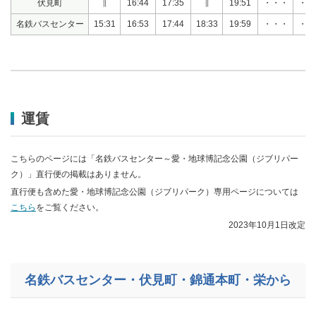
伏見町
∥
16:44
17:35
∥
19:51
・・・
・・
名鉄バスセンター
15:31
16:53
17:44
18:33
19:59
・・・
・・
運賃
​こちらのページには「名鉄バスセンター～愛・地球博記念公園（ジブリパー
ク）」直行便の掲載はありません。
直行便も含めた愛・地球博記念公園（ジブリパーク）専用ページについては
こちら
をご覧ください。
2023年10月1日改定
名鉄バスセンター・伏見町・錦通本町・栄から