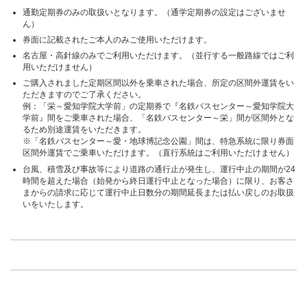
通勤定期券のみの取扱いとなります。（通学定期券の設定はございませ
ん）
券面に記載されたご本人のみご使用いただけます。
名古屋・高針線のみでご利用いただけます。（並行する一般路線ではご利
用いただけません）
ご購入されました定期区間以外を乗車された場合、所定の区間外運賃をい
ただきますのでご了承ください。
例：「栄～愛知学院大学前」の定期券で『名鉄バスセンター～愛知学院大
学前』間をご乗車された場合、「名鉄バスセンター～栄」間が区間外とな
るため別途運賃をいただきます。
※「名鉄バスセンター～愛・地球博記念公園」間は、特急系統に限り券面
区間外運賃でご乗車いただけます。（直行系統はご利用いただけません）
台風、積雪及び事故等により道路の通行止が発生し、運行中止の期間が24
時間を超えた場合（始発から終日運行中止となった場合）に限り、お客さ
まからの請求に応じて運行中止日数分の期間延長または払い戻しのお取扱
いをいたします。