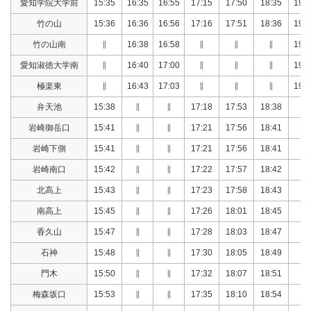
愛知学院大学前
15:35
16:35
16:55
17:15
17:50
18:35
19:2
竹の山
15:36
16:36
16:56
17:16
17:51
18:36
19:2
竹の山南
∥
16:38
16:58
∥
∥
∥
19:2
愛知淑徳大学南
∥
16:40
17:00
∥
∥
∥
19:2
極楽東
∥
16:43
17:03
∥
∥
∥
19:2
弁天池
15:38
∥
∥
17:18
17:53
18:38
∥
岩崎御岳口
15:41
∥
∥
17:21
17:56
18:41
∥
岩崎下側
15:41
∥
∥
17:21
17:56
18:41
∥
岩崎南口
15:42
∥
∥
17:22
17:57
18:42
∥
北高上
15:43
∥
∥
17:23
17:58
18:43
∥
南高上
15:45
∥
∥
17:26
18:01
18:45
∥
香久山
15:47
∥
∥
17:28
18:03
18:47
∥
石神
15:48
∥
∥
17:30
18:05
18:49
∥
門木
15:50
∥
∥
17:32
18:07
18:51
∥
梅森坂口
15:53
∥
∥
17:35
18:10
18:54
∥