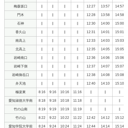
梅森坂口
∥
∥
∥
∥
12:27
13:57
14:57
門木
∥
∥
∥
∥
12:28
13:58
14:58
石神
∥
∥
∥
∥
12:30
14:00
15:00
香久山
∥
∥
∥
∥
12:31
14:01
15:01
南高上
∥
∥
∥
∥
12:33
14:03
15:03
北高上
∥
∥
∥
∥
12:35
14:05
15:05
岩崎南口
∥
∥
∥
∥
12:36
14:06
15:06
岩崎下側
∥
∥
∥
∥
12:37
14:07
15:07
岩崎御岳口
∥
∥
∥
∥
12:38
14:08
15:08
弁天池
∥
∥
∥
∥
12:40
14:10
15:10
極楽東
8:16
9:16
10:16
11:16
∥
∥
∥
愛知淑徳大学南
8:18
9:18
10:18
11:18
∥
∥
∥
竹の山南
8:19
9:19
10:19
11:19
∥
∥
∥
竹の山
8:22
9:22
10:22
11:22
12:42
14:12
15:12
愛知学院大学前
8:24
9:24
10:24
11:24
12:44
14:14
15:14