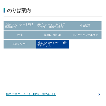
のりば案内
名鉄バスセンター【3階5
栄バスターミナル（オア
小倉駅前
番のりば】
シス21）【8番のりば】
砂津
黒崎IC(引野口)
直方パーキングエリア
博多バスターミナル【3階
若宮インター
35番のりば】
博多バスターミナル【3階35番のりば】