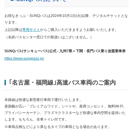
お得なきっぷ・SUNQパスは2024年10月1日(火)以降、デジタルチケットとな
ります。
上記以降は
専用サイト
からご購入いただきますようお願いいたします。
（名鉄バスセンター窓口での取扱いはございません。）
SUNQパス(サンキューパス)公式 - 九州7県＋下関・長門バス乗り放題乗車券
https://www.sunqpass.jp/
｢名古屋・福岡線｣高速バス車両のご案内
本路線は快適な新型夜行車両で運行いたします。
座面幅が広い「プレミアムワイド」シートや、座席コンセント、無料Wi-Fi、
プライバシーカーテン、プラズマクラスターなど快適な車内空間を提供いた
します。もちろん、全車トイレ付です。
※車両点検などにより異なるタイプの車両となる場合があります。