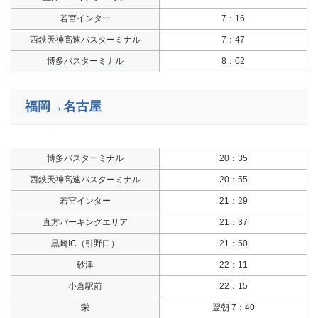
若宮インター
7：16
西鉄天神高速バスターミナル
7：47
博多バスターミナル
8：02
福岡→名古屋
博多バスターミナル
20：35
西鉄天神高速バスターミナル
20：55
若宮インター
21：29
直方パーキングエリア
21：37
黒崎IC（引野口）
21：50
砂津
22：11
小倉駅前
22：15
栄
翌朝 7：40