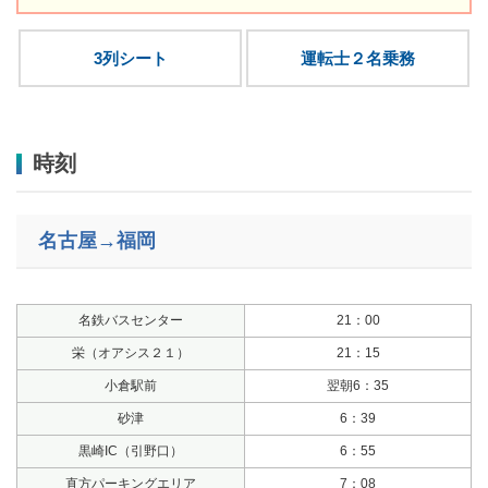
3列シート
運転士２名乗務
時刻
名古屋→福岡
名鉄バスセンター
21：00
栄（オアシス２１）
21：15
小倉駅前
翌朝6：35
砂津
6：39
黒崎IC（引野口）
6：55
直方パーキングエリア
7：08