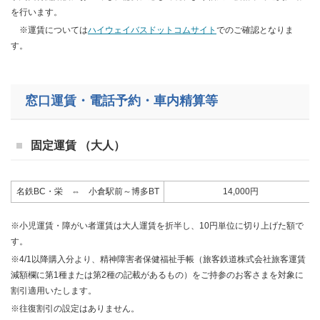
を行います。
※運賃については
ハイウェイバスドットコムサイト
でのご確認となりま
す。
窓口運賃・電話予約・車内精算等
固定運賃 （大人）
名鉄BC・栄 ⇔ 小倉駅前～博多BT
14,000円
※小児運賃・障がい者運賃は大人運賃を折半し、10円単位に切り上げた額で
す。
※4/1以降購入分より、精神障害者保健福祉手帳（旅客鉄道株式会社旅客運賃
減額欄に第1種または第2種の記載があるもの）をご持参のお客さまを対象に
割引適用いたします。
※往復割引の設定はありません。