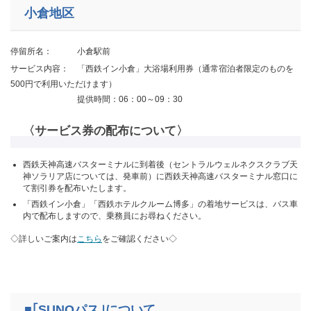
小倉地区
停留所名： 小倉駅前
サービス内容： 「西鉄イン小倉」大浴場利用券（通常宿泊者限定のものを
500円で利用いただけます）
提供時間：06：00～09：30
〈サービス券の配布について〉
西鉄天神高速バスターミナルに到着後（セントラルウェルネクスクラブ天
神ソラリア店については、発車前）に西鉄天神高速バスターミナル窓口に
て割引券を配布いたします。
「西鉄イン小倉」「西鉄ホテルクルーム博多」の着地サービスは、バス車
内で配布しますので、乗務員にお尋ねください。
◇詳しいご案内は
こちら
をご確認ください◇
■｢SUNQパス｣について