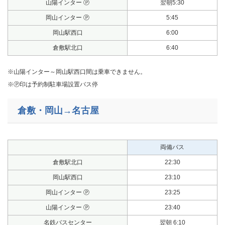
山陽インター Ⓟ
翌朝5:30
岡山インター Ⓟ
5:45
岡山駅西口
6:00
倉敷駅北口
6:40
※山陽インター～岡山駅西口間は乗車できません。
※Ⓟ印は予約制駐車場設置バス停
倉敷・岡山→名古屋
両備バス
倉敷駅北口
22:30
岡山駅西口
23:10
岡山インター Ⓟ
23:25
山陽インター Ⓟ
23:40
名鉄バスセンター
翌朝 6:10