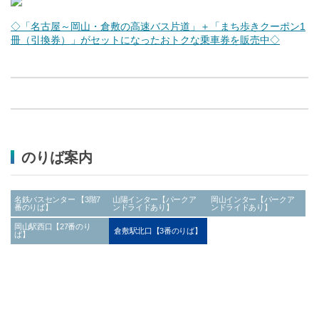
◇「名古屋～岡山・倉敷の高速バス片道」＋「まち歩きクーポン1
冊（引換券）」がセットになったおトクな乗車券を販売中◇
のりば案内
名鉄バスセンター 【3階7
山陽インター【パークア
岡山インター【パークア
番のりば】
ンドライドあり】
ンドライドあり】
岡山駅西口【27番のり
倉敷駅北口【3番のりば】
ば】