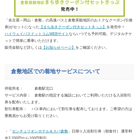
「名古屋～岡山・倉敷」の高速バスと倉敷美観地区のおトクなクーポン(引換
券)がセットになった
【まち歩きクーポン付きセットきっぷ】
を発売中！
ハイウェイバスドットコムWEBサイト
ならいつでも予約可能。デジタルチケ
ットで簡単に乗車いただけます。
販売金額など詳しくは
【お知らせページ】
をご確認ください。
倉敷地区での着地サービスについて
停留所名： 倉敷駅北口
サービス内容： 倉敷駅の指定する施設においてご利用いただける入浴割引
券を配布いたします。
割引券配布： バス車内において割引券を配布しております。ご希望の方は
乗務員からお受け取りください。
・「
センチュリオンホテル＆スパ倉敷
」日帰り入浴割引券（朝食付） 通常料
金3,200円から100円割引