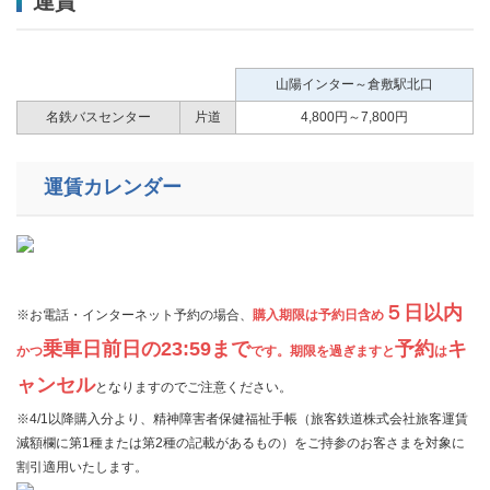
運賃
山陽インター～倉敷駅北口
名鉄バスセンター
片道
4,800円～7,800円
運賃カレンダー
５日以内
​※お電話・インターネット予約の場合、
購入期限は予約日含め
乗車日前日の23:59まで
予約
キ
かつ
です。期限を過ぎますと
は
ャンセル
となりますのでご注意ください。
※4/1以降購入分より、精神障害者保健福祉手帳（旅客鉄道株式会社旅客運賃
減額欄に第1種または第2種の記載があるもの）をご持参のお客さまを対象に
割引適用いたします。