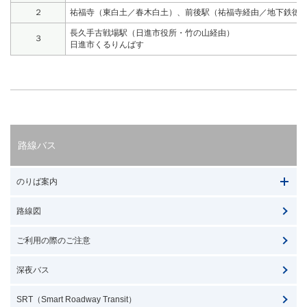
２
祐福寺（東白土／春木白土）、前後駅（祐福寺経由／地下鉄徳重
長久手古戦場駅（日進市役所・竹の山経由）
３
日進市くるりんばす
路線バス
のりば案内
路線図
ご利用の際のご注意
深夜バス
SRT（Smart Roadway Transit）