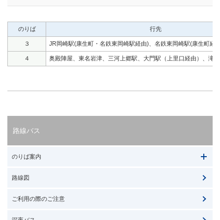
のりば
行先
３
JR岡崎駅(康生町・名鉄東岡崎駅経由)、名鉄東岡崎駅(康生町経由
４
奥殿陣屋、東名岩津、三河上郷駅、大門駅（上里口経由）、滝
路線バス
のりば案内
路線図
ご利用の際のご注意