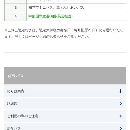
３
知立市ミニバス、高岡ふれあいバス
４
中部国際空港(知多乗合担当)
※三河三弘法行きは、弘法大師様の御命日（毎月旧暦21日）のみ運行いたし
ます。詳しくはページ上部のお知らせをご覧ください。
路線バス
のりば案内
路線図
ご利用の際のご注意
深夜バス