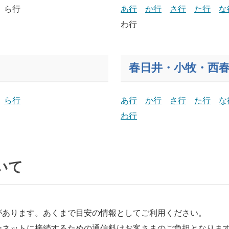
ら行
あ行
か行
さ行
た行
な
わ行
春日井・小牧・西
ら行
あ行
か行
さ行
た行
な
わ行
いて
があります。あくまで目安の情報としてご利用ください。
ーネットに接続するための通信料はお客さまのご負担となりま