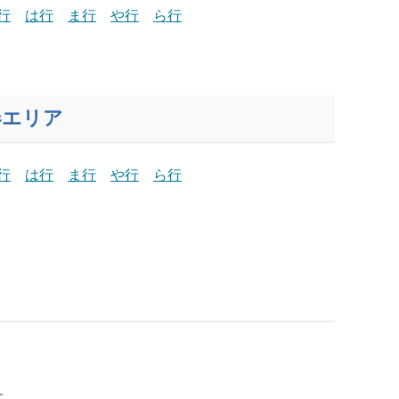
行
は行
ま行
や行
ら行
春エリア
行
は行
ま行
や行
ら行
す。