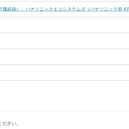
軒屋経由）、パナソニックエコシステムズ（パナソニック前 4
ください。