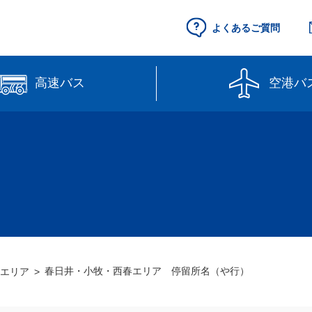
よくあるご質問
高速バス
空港バ
空港セントレア行
県営名古屋空港
（予約制）
路線図
高速バス（予約
線】
【直行路線】
のりば案内
春日井・小牧・西春エリア 停留所名（や行）
エリア