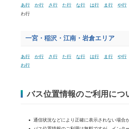
あ行
か行
さ行
た行
な行
は行
ま行
や行
わ行
一宮・稲沢・江南・岩倉エリア
あ行
か行
さ行
た行
な行
は行
ま行
や行
わ行
バス位置情報のご利用につ
通信状況などにより正確に表示されない場合
バス位置情報のご利用は無料ですが、インタ