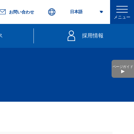
お問い合わせ
メニュー
ス
採用情報
行
ページガイド
不要）
きっぷ
web延着証明書