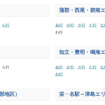
蒲郡
・西尾・碧南
ら行
あ行
か行
さ行
た行
な
わ行
知立・豊明・鳴海
ら行
あ行
か行
さ行
た行
な
わ行
部地区）
栄・名駅～津島エ