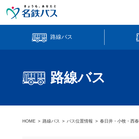
路線バス
中部国際
時刻・運賃検索
高速バス
路線バス
【直行路
バス位置情報
HOME
路線バス
バス位置情報
春日井・小牧・西春
manaca
営業所案内