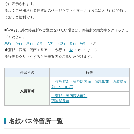
ぐに表示されます。
※よくご利用される停留所のページをブックマーク（お気に入り）に登録し
ておくと便利です。
■｢や行｣以外の停留所をご覧になりたい場合は、停留所の頭文字をクリックし
てください。
あ行
か行
さ行
た行
な行
は行
ま行
ら行
わ行
◆蒲郡・西尾・碧南エリア や行（
や
・ ゆ ・ よ ）
※行先をクリックすると発車案内をご覧いただけます。
停留所名
行先
【竹島遊園・蒲郡駅方面】蒲郡駅前、西浦温泉
前、丸山住宅
八百富町
【蒲郡市民病院方面】
西浦温泉前
名鉄バス停留所一覧