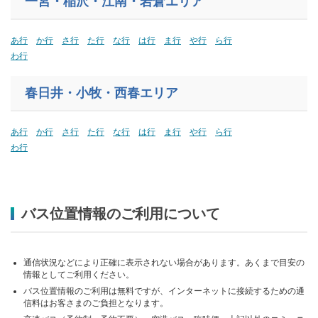
一宮・稲沢・江南・岩倉エリア
あ行
か行
さ行
た行
な行
は行
ま行
や行
ら行
わ行
春日井・小牧・西春エリア
あ行
か行
さ行
た行
な行
は行
ま行
や行
ら行
わ行
バス位置情報のご利用について
通信状況などにより正確に表示されない場合があります。あくまで目安の
情報としてご利用ください。
バス位置情報のご利用は無料ですが、インターネットに接続するための通
信料はお客さまのご負担となります。