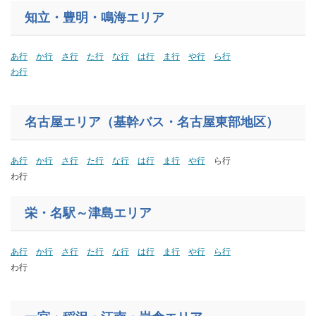
知立・豊明・鳴海エリア
あ行
か行
さ行
た行
な行
は行
ま行
や行
ら行
わ行
名古屋エリア（基幹バス・名古屋東部地区）
あ行
か行
さ行
た行
な行
は行
ま行
や行
ら行
わ行
栄・名駅～津島エリア
あ行
か行
さ行
た行
な行
は行
ま行
や行
ら行
わ行