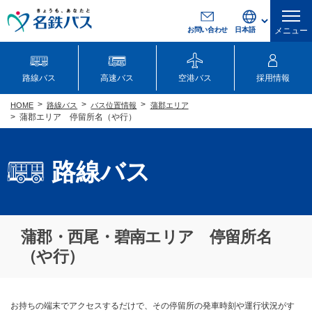
お問い合わせ
メニュー
路線バス
高速バス
空港バス
採用情報
路線バス
バス位置情報
蒲郡エリア
HOME
蒲郡エリア 停留所名（や行）
路線バス
蒲郡・西尾・碧南エリア 停留所名
（や行）
お持ちの端末でアクセスするだけで、その停留所の発車時刻や運行状況がす