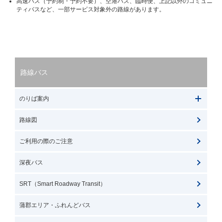
高速バス（予約制・予約不要）、空港バス、臨時便、上記以外のコミュニ
ティバスなど、一部サービス対象外の路線があります。
路線バス
のりば案内
路線図
ご利用の際のご注意
深夜バス
SRT（Smart Roadway Transit）
蒲郡エリア・ふれんどバス