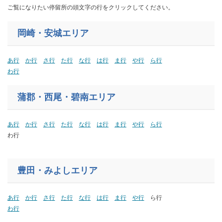
ご覧になりたい停留所の頭文字の行をクリックしてください。
岡崎・安城エリア
あ行
か行
さ行
た行
な行
は行
ま行
や行
ら行
わ行
蒲郡・西尾・碧南エリア
あ行
か行
さ行
た行
な行
は行
ま行
や行
ら行
わ行
豊田・みよしエリア
あ行
か行
さ行
た行
な行
は行
ま行
や行
ら行
わ行