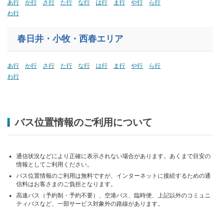
あ行
か行
さ行
た行
な行
は行
ま行
や行
ら行
わ行
春日井・小牧・西春エリア
あ行
か行
さ行
た行
な行
は行
ま行
や行
ら行
わ行
バス位置情報のご利用について
通信状況などにより正確に表示されない場合があります。あくまで目安の
情報としてご利用ください。
バス位置情報のご利用は無料ですが、インターネットに接続するための通
信料はお客さまのご負担となります。
高速バス（予約制・予約不要）、空港バス、臨時便、上記以外のコミュニ
ティバスなど、一部サービス対象外の路線があります。