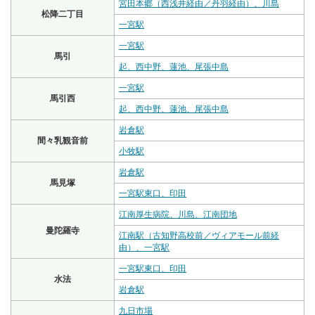
宮田本郷（西浅井経由／丹羽経由）、川島
松降二丁目
一宮駅
一宮駅
馬引
起、西中野、蓮池、尾張中島
一宮駅
馬引西
起、西中野、蓮池、尾張中島
岩倉駅
間々乳観音前
小牧駅
岩倉駅
馬見塚
一宮駅東口、印田
江南厚生病院、川島、江南団地
曼陀羅寺
江南駅（古知野高校前／ヴィアモール前経
由）、一宮駅
一宮駅東口、印田
水法
岩倉駅
九日市場