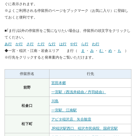
ぐに表示されます。
※よくご利用される停留所のページをブックマーク（お気に入り）に登録し
ておくと便利です。
■｢ま行｣以外の停留所をご覧になりたい場合は、停留所の頭文字をクリックし
てください。
あ行
か行
さ行
た行
な行
は行
や行
ら行
わ行
◆一宮・稲沢・江南・岩倉エリア ま行（
ま
・
み
・
む
・
め
・
も
）
※行先をクリックすると発車案内をご覧いただけます。
停留所名
行先
宮田本郷
前野
一宮駅（西浅井経由／丹羽経由）
川島
松倉口
一宮駅、江南駅
アピタ稲沢店、矢合観音
松下町
JR稲沢駅西口、稲沢市民病院、国府宮駅