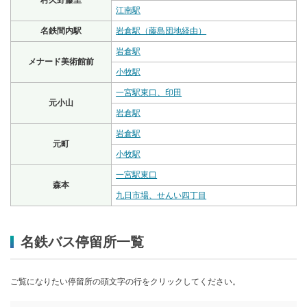
村久野藤里
江南駅
名鉄間内駅
岩倉駅（藤島団地経由）
岩倉駅
メナード美術館前
小牧駅
一宮駅東口、印田
元小山
岩倉駅
岩倉駅
元町
小牧駅
一宮駅東口
森本
九日市場、せんい四丁目
名鉄バス停留所一覧
ご覧になりたい停留所の頭文字の行をクリックしてください。