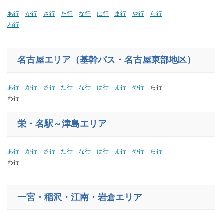
あ行
か行
さ行
た行
な行
は行
ま行
や行
ら行
わ行
名古屋エリア（基幹バス・名古屋東部地区）
あ行
か行
さ行
た行
な行
は行
ま行
や行
ら行
わ行
栄・名駅～津島エリア
あ行
か行
さ行
た行
な行
は行
ま行
や行
ら行
わ行
一宮・稲沢・江南・岩倉エリア