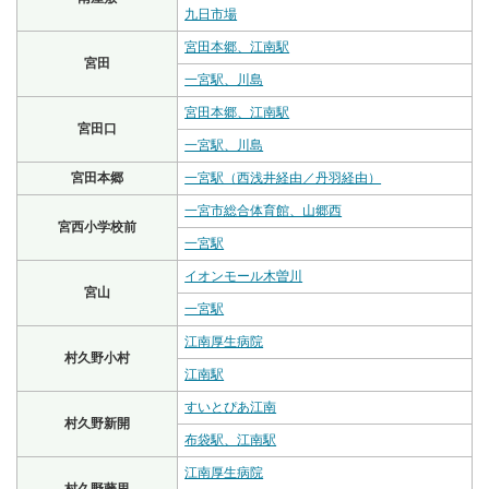
九日市場
宮田本郷、江南駅
宮田
一宮駅、川島
宮田本郷、江南駅
宮田口
一宮駅、川島
宮田本郷
一宮駅（西浅井経由／丹羽経由）
一宮市総合体育館、山郷西
宮西小学校前
一宮駅
イオンモール木曽川
宮山
一宮駅
江南厚生病院
村久野小村
江南駅
すいとぴあ江南
村久野新開
布袋駅、江南駅
江南厚生病院