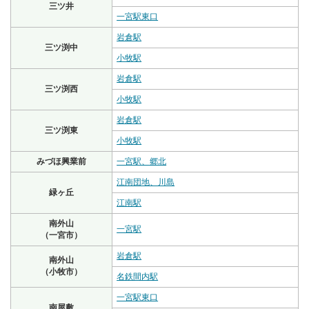
三ツ井
一宮駅東口
岩倉駅
三ツ渕中
小牧駅
岩倉駅
三ツ渕西
小牧駅
岩倉駅
三ツ渕東
小牧駅
みづほ興業前
一宮駅、郷北
江南団地、川島
緑ヶ丘
江南駅
南外山
一宮駅
（一宮市）
岩倉駅
南外山
（小牧市）
名鉄間内駅
一宮駅東口
南屋敷