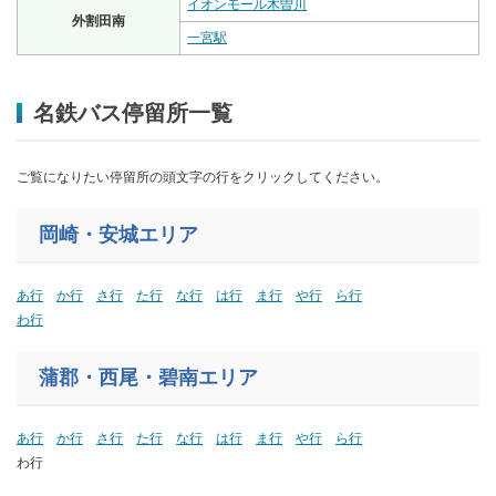
イオンモール木曽川
外割田南
一宮駅
名鉄バス停留所一覧
ご覧になりたい停留所の頭文字の行をクリックしてください。
岡崎・安城エリア
あ行
か行
さ行
た行
な行
は行
ま行
や行
ら行
わ行
蒲郡
・西尾・碧南
エリア
あ行
か行
さ行
た行
な行
は行
ま行
や行
ら行
わ行