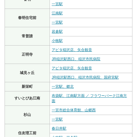
一宮駅
江南駅
春明住宅前
一宮駅
岩倉駅
常普請
小牧駅
アピタ稲沢店、矢合観音
正明寺
JR稲沢駅西口、稲沢市民病院
アピタ稲沢店、矢合観音
城見ヶ丘
JR稲沢駅西口、稲沢市民病院、国府宮駅
新栄町
一宮駅、郷北
布袋駅、江南駅方面 ／ フラワーパーク江南方
すいとぴあ江南
面
一宮市総合体育館、山郷西
杉山
一宮駅
春日井駅
住友理工前