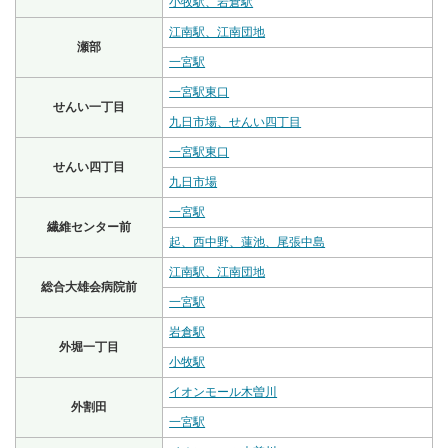
小牧駅、岩倉駅
江南駅、江南団地
瀬部
一宮駅
一宮駅東口
せんい一丁目
九日市場、せんい四丁目
一宮駅東口
せんい四丁目
九日市場
一宮駅
繊維センター前
起、西中野、蓮池、尾張中島
江南駅、江南団地
総合大雄会病院前
一宮駅
岩倉駅
外堀一丁目
小牧駅
イオンモール木曽川
外割田
一宮駅