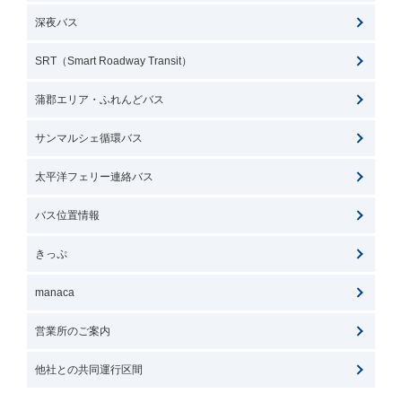
深夜バス
SRT（Smart Roadway Transit）
蒲郡エリア・ふれんどバス
サンマルシェ循環バス
太平洋フェリー連絡バス
バス位置情報
きっぷ
manaca
営業所のご案内
他社との共同運行区間