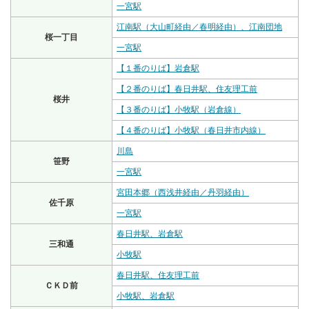
一宮駅
江南駅（大山町経由／春明経由）、江南団地
桜一丁目
一宮駅
【１番のりば】岩倉駅
【２番のりば】春日井駅、住友理工前
桜井
【３番のりば】小牧駅（岩倉線）
【４番のりば】小牧駅（春日井市内線）
川島
笹野
一宮駅
宮田本郷（西浅井経由／丹羽経由）
佐千原
一宮駅
春日井駅、岩倉駅
三和通
小牧駅
春日井駅、住友理工前
ＣＫＤ前
小牧駅、岩倉駅