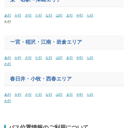
あ行
か行
さ行
た行
な行
は行
ま行
や行
ら行
わ行
一宮・稲沢・江南・岩倉エリア
あ行
か行
さ行
た行
な行
は行
ま行
や行
ら行
わ行
春日井・小牧・西春エリア
あ行
か行
さ行
た行
な行
は行
ま行
や行
ら行
わ行
バス位置情報のご利用について