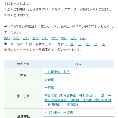
ぐに表示されます。
※よくご利用される停留所のページをブックマーク（お気に入り）に登録し
ておくと便利です。
■｢さ行｣以外の停留所をご覧になりたい場合は、停留所の頭文字をクリックし
てください。
あ行
か行
た行
な行
は行
ま行
や行
ら行
わ行
◆一宮・稲沢・江南・岩倉エリア さ行（
さ
・
し
・
す
・
せ
・
そ
）
※行先をクリックすると発車案内をご覧いただけます。
停留所名
行先
一宮駅東口、印田
西市
岩倉駅
一宮駅
宮田本郷（西浅井経由／丹羽経由）、川島、一
栄一丁目
宮市総合体育館、山郷西、江南駅（大山町経由
／春明経由）、江南団地
イオンモール木曽川
酒見神社