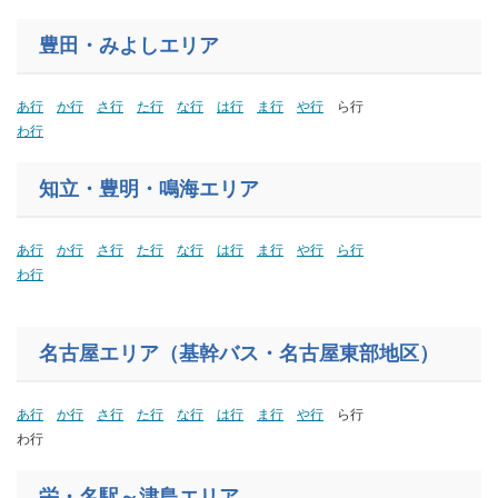
豊田・みよしエリア
あ行
か行
さ行
た行
な行
は行
ま行
や行
ら行
わ行
知立・豊明・鳴海エリア
あ行
か行
さ行
た行
な行
は行
ま行
や行
ら行
わ行
名古屋エリア（基幹バス・名古屋東部地区）
あ行
か行
さ行
た行
な行
は行
ま行
や行
ら行
わ行
栄・名駅～津島エリア