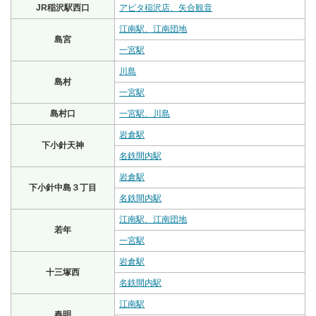
JR稲沢駅西口
アピタ稲沢店、矢合観音
江南駅、江南団地
島宮
一宮駅
川島
島村
一宮駅
島村口
一宮駅、川島
岩倉駅
下小針天神
名鉄間内駅
岩倉駅
下小針中島３丁目
名鉄間内駅
江南駅、江南団地
若年
一宮駅
岩倉駅
十三塚西
名鉄間内駅
江南駅
春明