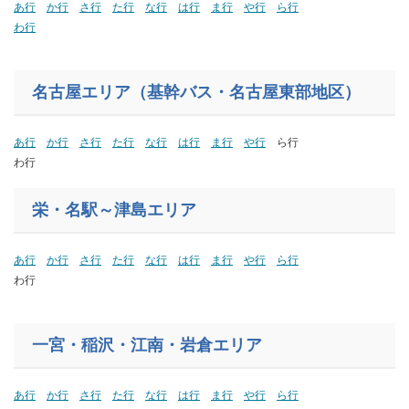
あ行
か行
さ行
た行
な行
は行
ま行
や行
ら行
わ行
名古屋エリア（基幹バス・名古屋東部地区）
あ行
か行
さ行
た行
な行
は行
ま行
や行
ら行
わ行
栄・名駅～津島エリア
あ行
か行
さ行
た行
な行
は行
ま行
や行
ら行
わ行
一宮・稲沢・江南・岩倉エリア
あ行
か行
さ行
た行
な行
は行
ま行
や行
ら行