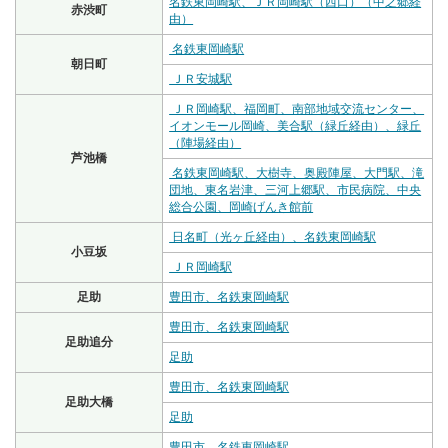
名鉄東岡崎駅、ＪＲ岡崎駅（西口）（中之郷経
赤渋町
由）
名鉄東岡崎駅
朝日町
ＪＲ安城駅
ＪＲ岡崎駅、福岡町、南部地域交流センター、
イオンモール岡崎、美合駅（緑丘経由）、緑丘
（陣場経由）
芦池橋
名鉄東岡崎駅、大樹寺、奥殿陣屋、大門駅、滝
団地、東名岩津、三河上郷駅、市民病院、中央
総合公園、岡崎げんき館前
日名町（光ヶ丘経由）、名鉄東岡崎駅
小豆坂
ＪＲ岡崎駅
足助
豊田市、名鉄東岡崎駅
豊田市、名鉄東岡崎駅
足助追分
足助
豊田市、名鉄東岡崎駅
足助大橋
足助
豊田市、名鉄東岡崎駅