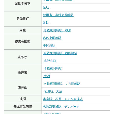
足助学校下
足助
豊田市、名鉄東岡崎駅
足助田町
足助
麻生
名鉄東岡崎駅、桜形
名鉄東岡崎駅
愛宕公園西
中岡崎駅
名鉄東岡崎駅、西岡崎駅
あちか
北野北口
名鉄東岡崎駅
新井前
大沼
名鉄東岡崎駅、ＪＲ岡崎駅
荒井山
滝団地、大沼
淡渕
本宿駅、石原、くらがり渓谷
安城更生病院
名鉄新安城駅、デンパーク