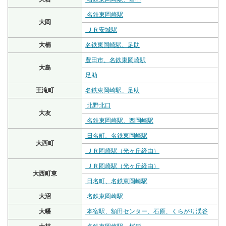
名鉄東岡崎駅
大岡
ＪＲ安城駅
大楠
名鉄東岡崎駅、足助
豊田市、名鉄東岡崎駅
大島
足助
王滝町
名鉄東岡崎駅、足助
北野北口
大友
名鉄東岡崎駅、西岡崎駅
日名町、名鉄東岡崎駅
大西町
ＪＲ岡崎駅（光ヶ丘経由）
ＪＲ岡崎駅（光ヶ丘経由）
大西町東
日名町、名鉄東岡崎駅
大沼
名鉄東岡崎駅
大幡
本宿駅、額田センター、石原、くらがり渓谷