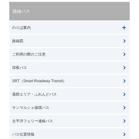
路線バス
のりば案内
路線図
ご利用の際のご注意
深夜バス
SRT（Smart Roadway Transit）
蒲郡エリア・ふれんどバス
サンマルシェ循環バス
太平洋フェリー連絡バス
バス位置情報