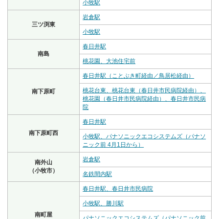
小牧駅
岩倉駅
三ツ渕東
小牧駅
春日井駅
南島
桃花園、大池住宅前
春日井駅（ことぶき町経由／鳥居松経由）
桃花台東、桃花台東（春日井市民病院経由）、
南下原町
桃花園（春日井市民病院経由）、春日井市民病
院
春日井駅
南下原町西
小牧駅、パナソニックエコシステムズ（パナソ
ニック前 4月1日から）
岩倉駅
南外山
（小牧市）
名鉄間内駅
春日井駅、春日井市民病院
小牧駅、勝川駅
南町屋
パナソニックエコシステムズ（パナソニック前