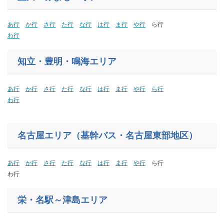
あ行
か行
さ行
た行
な行
は行
ま行
や行
ら行
わ行
知立・豊明・鳴海エリア
あ行
か行
さ行
た行
な行
は行
ま行
や行
ら行
わ行
名古屋エリア（基幹バス・名古屋東部地区）
あ行
か行
さ行
た行
な行
は行
ま行
や行
ら行
わ行
栄・名駅～津島エリア