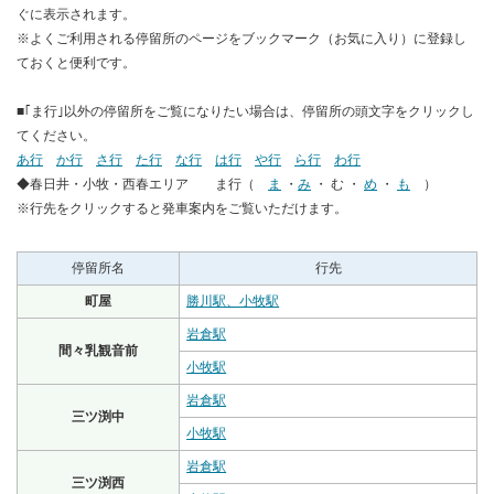
ぐに表示されます。
※よくご利用される停留所のページをブックマーク（お気に入り）に登録し
ておくと便利です。
■｢ま行｣以外の停留所をご覧になりたい場合は、停留所の頭文字をクリックし
てください。
あ行
か行
さ行
た行
な行
は行
や行
ら行
わ行
◆春日井・小牧・西春エリア ま行（
ま
・
み
・ む ・
め
・
も
）
※行先をクリックすると発車案内をご覧いただけます。
停留所名
行先
町屋
勝川駅、小牧駅
岩倉駅
間々乳観音前
小牧駅
岩倉駅
三ツ渕中
小牧駅
岩倉駅
三ツ渕西