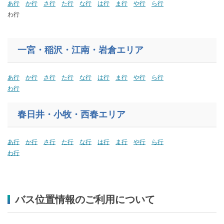
あ行
か行
さ行
た行
な行
は行
ま行
や行
ら行
わ行
一宮・稲沢・江南・岩倉エリア
あ行
か行
さ行
た行
な行
は行
ま行
や行
ら行
わ行
春日井・小牧・西春エリア
あ行
か行
さ行
た行
な行
は行
ま行
や行
ら行
わ行
バス位置情報のご利用について