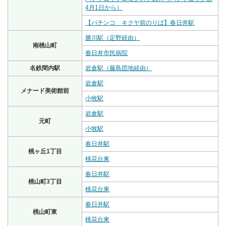
4月1日から）
【パチンコ キクヤ前のりば】春日井駅
勝川駅（定野経由）
南桃山町
春日井市民病院
名鉄間内駅
岩倉駅（藤島団地経由）
岩倉駅
メナード美術館前
小牧駅
岩倉駅
元町
小牧駅
春日井駅
桃ヶ丘1丁目
桃花台東
春日井駅
桃山町3丁目
桃花台東
春日井駅
桃山町東
桃花台東