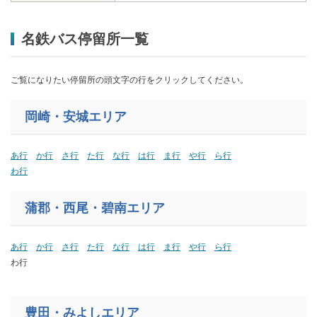
名鉄バス停留所一覧
ご覧になりたい停留所の頭文字の行をクリックしてください。
岡崎・安城エリア
あ行
か行
さ行
た行
な行
は行
ま行
や行
ら行
わ行
蒲郡
・西尾・碧南
エリア
あ行
か行
さ行
た行
な行
は行
ま行
や行
ら行
わ行
豊田・みよしエリア