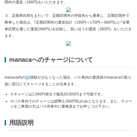
間外の運賃（180円)をいただきます。
３．定期券区間をまたいで、定期区間外の停留所から乗車し、定期区間外で
降車した場合は、｢定期区間外の運賃合計（190円＋170円＝360円)｣と｢全乗
車区間を通した運賃(390円)｣を比較し、安いほうの運賃（360円）をいただき
ます。
manacaへのチャージについて
manaca内の
SF
残額が少なくなった場合、バス車内の運賃箱やmanacaの取り
扱い窓口にてチャージすることが出来ます。
※チャージは1,000円単位で最高20,000円まで可能です。
※バス車内でのチャージは紙幣(1,000円札)のみとなります。また、チャー
ジをご希望の方はバス停車中に乗務員までお申しつけ下さい。
用語説明