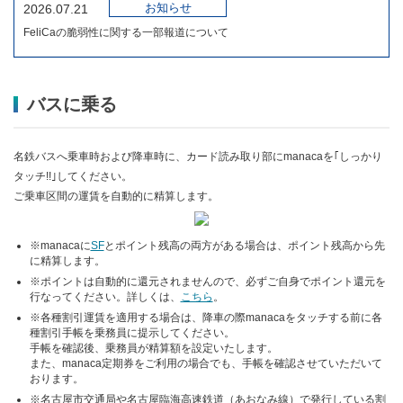
お知らせ
2026.07.21
FeliCaの脆弱性に関する一部報道について
バスに乗る
名鉄バスへ乗車時および降車時に、カード読み取り部にmanacaを｢しっかり
タッチ!!｣してください。
ご乗車区間の運賃を自動的に精算します。
※manacaに
SF
とポイント残高の両方がある場合は、ポイント残高から先
に精算します。
※ポイントは自動的に還元されませんので、必ずご自身でポイント還元を
行なってください。詳しくは、
こちら
。
※各種割引運賃を適用する場合は、降車の際manacaをタッチする前に各
種割引手帳を乗務員に提示してください。
手帳を確認後、乗務員が精算額を設定いたします。
また、manaca定期券をご利用の場合でも、手帳を確認させていただいて
おります。
※名古屋市交通局や名古屋臨海高速鉄道（あおなみ線）で発行している割