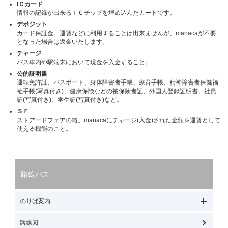
IＣカード
情報の記録が出来るＩＣチップを埋め込んだカードです。
デポジット
カード保証金。運賃などに利用することは出来ませんが、manacaが不要
となった場合は返金いたします。
チャージ
バス車内や駅端末において現金を入金すること。
公的証明書
運転免許証、パスポート、身体障害者手帳、療育手帳、精神障害者保健福
祉手帳(写真付き)、健康保険などの被保険者証、外国人登録証明書、社員
証(写真付き)、学生証(写真付き)など。
ＳＦ
ストアードフェアの略。manacaにチャージ(入金)された金額を運賃として
使える機能のこと。
路線バス
のりば案内
路線図