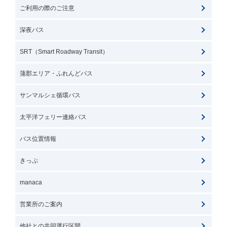
ご利用の際のご注意
深夜バス
SRT（Smart Roadway Transit）
蒲郡エリア・ふれんどバス
サンマルシェ循環バス
太平洋フェリー連絡バス
バス位置情報
きっぷ
manaca
営業所のご案内
他社との共同運行区間