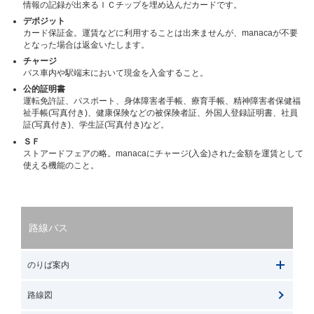
情報の記録が出来るＩＣチップを埋め込んだカードです。
デポジット
カード保証金。運賃などに利用することは出来ませんが、manacaが不要
となった場合は返金いたします。
チャージ
バス車内や駅端末において現金を入金すること。
公的証明書
運転免許証、パスポート、身体障害者手帳、療育手帳、精神障害者保健福
祉手帳(写真付き)、健康保険などの被保険者証、外国人登録証明書、社員
証(写真付き)、学生証(写真付き)など。
ＳＦ
ストアードフェアの略。manacaにチャージ(入金)された金額を運賃として
使える機能のこと。
路線バス
のりば案内
路線図