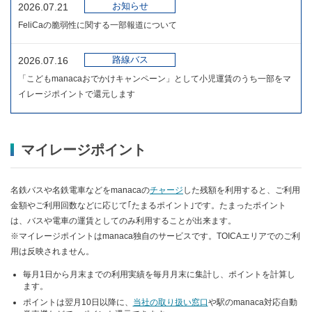
お知らせ
2026.07.21
FeliCaの脆弱性に関する一部報道について
路線バス
2026.07.16
「こどもmanacaおでかけキャンペーン」として小児運賃のうち一部をマ
イレージポイントで還元します
マイレージポイント
名鉄バスや名鉄電車などをmanacaの
チャージ
した残額を利用すると、ご利用
金額やご利用回数などに応じて｢たまるポイント｣です。たまったポイント
は、バスや電車の運賃としてのみ利用することが出来ます。
※マイレージポイントはmanaca独自のサービスです。TOICAエリアでのご利
用は反映されません。
毎月1日から月末までの利用実績を毎月月末に集計し、ポイントを計算し
ます。
ポイントは翌月10日以降に、
当社の取り扱い窓口
や駅のmanaca対応自動