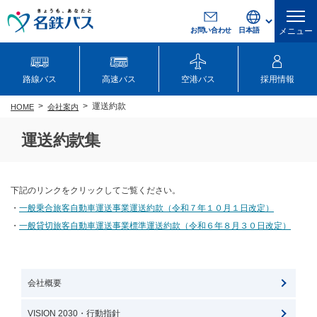
お問い合わせ
メニュー
路線バス
高速バス
空港バス
採用情報
運送約款
会社案内
HOME
運送約款集
下記のリンクをクリックしてご覧ください。
・
一般乗合旅客自動車運送事業運送約款（令和７年１０月１日改定）
・
一般貸切旅客自動車運送事業標準運送約款（令和６年８月３０日改定）
会社概要
VISION 2030・行動指針