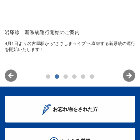
岩塚線 新系統運行開始のご案内
イ
4月1日より名古屋駅から“ささしまライブ”へ直結する新系統の運行
行
を開始いたします！
い
貨
案
お忘れ物をされた方