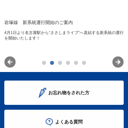
岩塚線 新系統運行開始のご案内
イ
4月1日より名古屋駅から“ささしまライブ”へ直結する新系統の運行
行
を開始いたします！
い
貨
案
お忘れ物をされた方
よくある質問