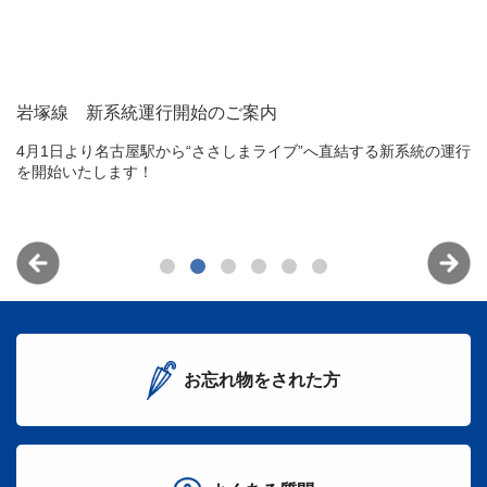
岩塚線 新系統運行開始のご案内
イ
4月1日より名古屋駅から“ささしまライブ”へ直結する新系統の運行
行
を開始いたします！
い
貨
案
お忘れ物をされた方