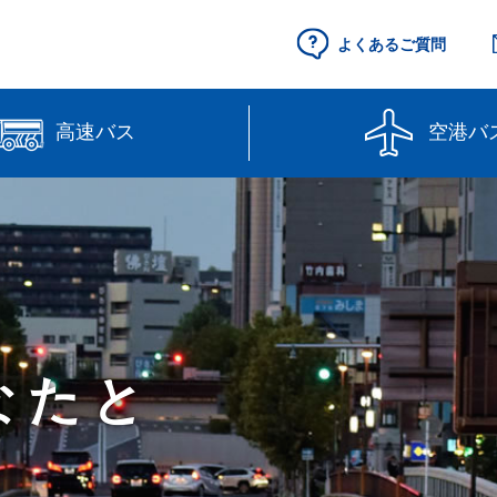
よくあるご質問
高速バス
空港バ
空港セントレア行
県営名古屋空港
（予約制）
路線図
高速バス（予約
線】
【直行路線】
のりば案内
なたと