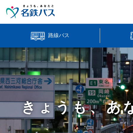
路線バス
中部国際
時刻・運賃検索
高速バス
【直行路
バス位置情報
きょうも、あ
manaca
営業所案内