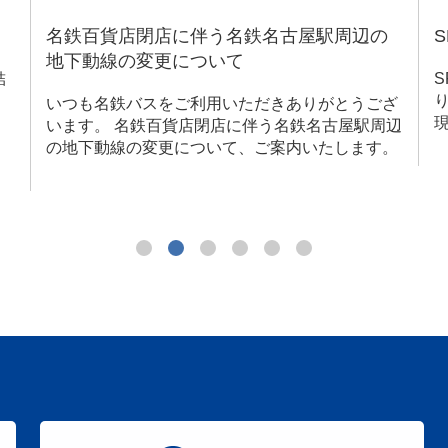
の
SRT 名古屋駅ー栄ルート運行開始！！
SRT（Smart Roadway Transit）とは、快適な乗
り心地やスムーズな乗降などスマートな移動を実
ざ
現する、新たな路面公共交通システムです。
辺
。