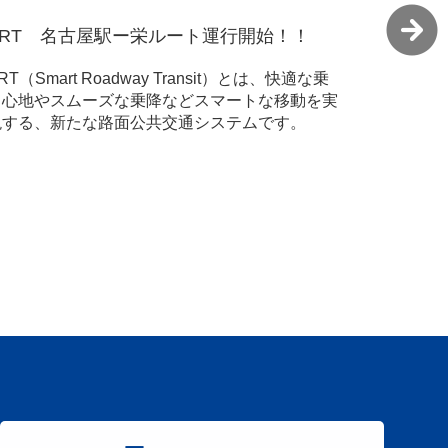
倉敷美観地区まち歩ききっぷのご案内
ナガシマ
岡山・倉敷を満喫するなら、おトクなまち歩きき
名鉄バス
っぷが便利！詳しくはこちら
ト！ ナ
販売中。