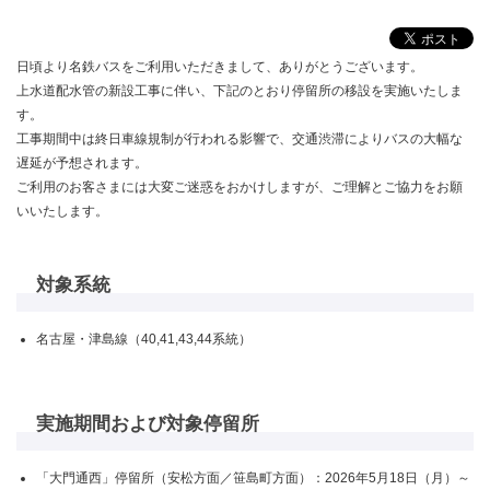
日頃より名鉄バスをご利用いただきまして、ありがとうございます。
上水道配水管の新設工事に伴い、下記のとおり停留所の移設を実施いたしま
す。
工事期間中は終日車線規制が行われる影響で、交通渋滞によりバスの大幅な
遅延が予想されます。
ご利用のお客さまには大変ご迷惑をおかけしますが、ご理解とご協力をお願
いいたします。
対象系統
名古屋・津島線（40,41,43,44系統）
実施期間および対象停留所
「大門通西」停留所（安松方面／笹島町方面）：2026年5月18日（月）～