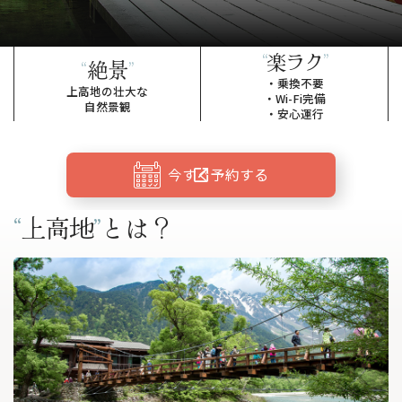
“
楽ラク
”
“
絶景
”
・乗換不要
上高地の壮大な
・Wi-Fi完備
自然景観
・安心運行
今すぐ予約する
“
上高地
”
とは？