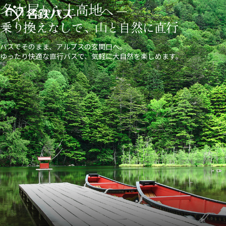
名古屋
上高地
から
へ ―
乗り換えなしで、山と自然に直行
バスでそのまま、アルプスの玄関口へ。
ゆったり快適な直行バスで、気軽に大自然を楽しめます。