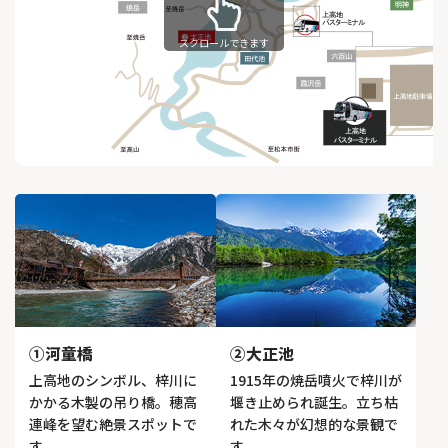
スクロールできます
①河童橋
②大正池
上高地のシンボル、梓川に
1915年の焼岳噴火で梓川が
かかる木製の吊り橋。穂高
堰き止められ誕生。立ち枯
連峰を望む絶景スポットで
れた木々が幻想的な景観で
す。
す。