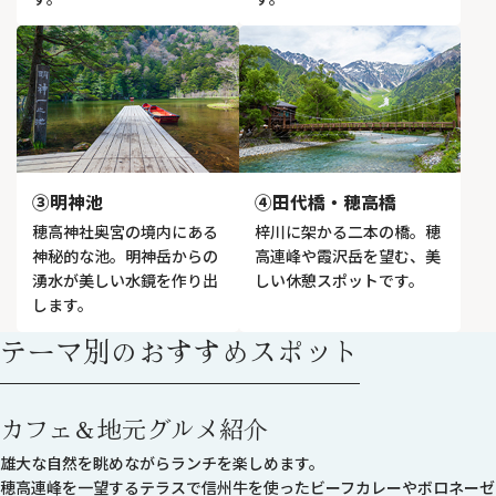
③明神池
④田代橋・穂高橋
穂高神社奥宮の境内にある
梓川に架かる二本の橋。穂
神秘的な池。明神岳からの
高連峰や霞沢岳を望む、美
湧水が美しい水鏡を作り出
しい休憩スポットです。
します。
テーマ別のおすすめスポット
カフェ＆地元グルメ紹介
雄大な自然を眺めながらランチを楽しめます。
穂高連峰を一望するテラスで信州牛を使ったビーフカレーやボロネーゼ