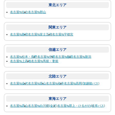
東北エリア
名古屋⇆仙台
名古屋⇆郡山
関東エリア
名古屋⇆新宿
名古屋⇆富士五湖
名古屋⇆宇都宮
信越エリア
名古屋⇆松本・長野
名古屋⇆伊那
名古屋⇆飯田
名古屋⇆新潟
名古屋⇆上高地
名古屋⇆馬籠・妻籠
北陸エリア
名古屋⇆金沢
名古屋⇆富山
名古屋⇆福井
名古屋⇆高岡(加越能バス)
東海エリア
名古屋⇆高山
名古屋⇆白川郷(金沢)
名古屋⇆郡上・ひるがの(岐阜バス)